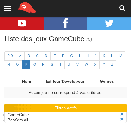
Liste des jeux GameCube
(0)
0-9
A
B
C
D
E
F
G
H
I
J
K
L
M
N
O
P
Q
R
S
T
U
V
W
X
Y
Z
Nom
Editeur/Dévelopeur
Genres
Aucun jeu ne correspond à vos critères.
Filtres actifs
GameCube
Beat'em all