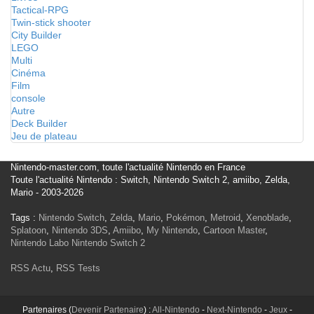
Tactical-RPG
Twin-stick shooter
City Builder
LEGO
Multi
Cinéma
Film
console
Autre
Deck Builder
Jeu de plateau
Nintendo-master.com, toute l'actualité Nintendo en France
Toute l'actualité Nintendo : Switch, Nintendo Switch 2, amiibo, Zelda,
Mario - 2003-2026
Tags :
Nintendo Switch
,
Zelda
,
Mario
,
Pokémon
,
Metroid
,
Xenoblade
,
Splatoon
,
Nintendo 3DS
,
Amiibo
,
My Nintendo
,
Cartoon Master
,
Nintendo Labo
Nintendo Switch 2
RSS Actu
,
RSS Tests
Partenaires (
Devenir Partenaire
) :
All-Nintendo
-
Next-Nintendo
-
Jeux
-