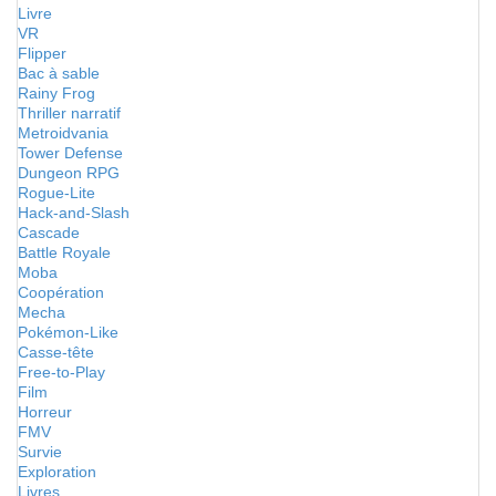
Livre
VR
Flipper
Bac à sable
Rainy Frog
Thriller narratif
Metroidvania
Tower Defense
Dungeon RPG
Rogue-Lite
Hack-and-Slash
Cascade
Battle Royale
Moba
Coopération
Mecha
Pokémon-Like
Casse-tête
Free-to-Play
Film
Horreur
FMV
Survie
Exploration
Livres