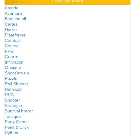
Filtrer par genre
Arcade
Aventure
Beat'em all
Cartes
Horror
Plateforme
Combat
Course
FPS
Guerre
Infiltration
Musique
Shoot'em up
Puzzle
Rail Shooter
Réflexion
RPG
Shooter
Stratégie
Survival horror
Tactique
Party Game
Point & Click
Rythme