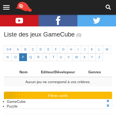
Liste des jeux GameCube
(0)
0-9
A
B
C
D
E
F
G
H
I
J
K
L
M
N
O
P
Q
R
S
T
U
V
W
X
Y
Z
Nom
Editeur/Dévelopeur
Genres
Aucun jeu ne correspond à vos critères.
Filtres actifs
GameCube
Puzzle