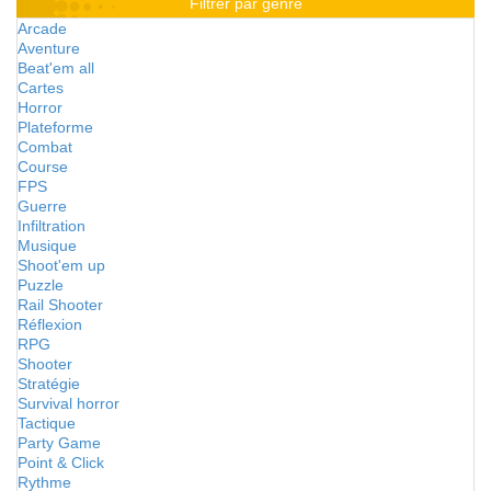
Filtrer par genre
Arcade
Aventure
Beat'em all
Cartes
Horror
Plateforme
Combat
Course
FPS
Guerre
Infiltration
Musique
Shoot'em up
Puzzle
Rail Shooter
Réflexion
RPG
Shooter
Stratégie
Survival horror
Tactique
Party Game
Point & Click
Rythme