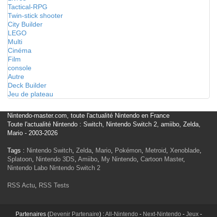
Tactical-RPG
Twin-stick shooter
City Builder
LEGO
Multi
Cinéma
Film
console
Autre
Deck Builder
Jeu de plateau
Nintendo-master.com, toute l'actualité Nintendo en France
Toute l'actualité Nintendo : Switch, Nintendo Switch 2, amiibo, Zelda,
Mario - 2003-2026
Tags :
Nintendo Switch
,
Zelda
,
Mario
,
Pokémon
,
Metroid
,
Xenoblade
,
Splatoon
,
Nintendo 3DS
,
Amiibo
,
My Nintendo
,
Cartoon Master
,
Nintendo Labo
Nintendo Switch 2
RSS Actu
,
RSS Tests
Partenaires (
Devenir Partenaire
) :
All-Nintendo
-
Next-Nintendo
-
Jeux
-