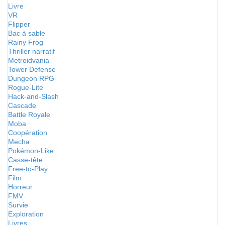
Livre
VR
Flipper
Bac à sable
Rainy Frog
Thriller narratif
Metroidvania
Tower Defense
Dungeon RPG
Rogue-Lite
Hack-and-Slash
Cascade
Battle Royale
Moba
Coopération
Mecha
Pokémon-Like
Casse-tête
Free-to-Play
Film
Horreur
FMV
Survie
Exploration
Livres