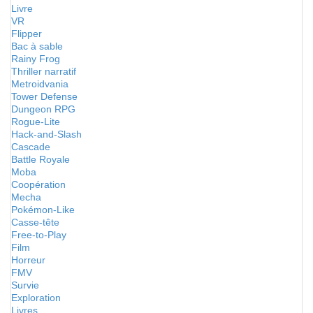
Livre
VR
Flipper
Bac à sable
Rainy Frog
Thriller narratif
Metroidvania
Tower Defense
Dungeon RPG
Rogue-Lite
Hack-and-Slash
Cascade
Battle Royale
Moba
Coopération
Mecha
Pokémon-Like
Casse-tête
Free-to-Play
Film
Horreur
FMV
Survie
Exploration
Livres