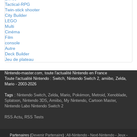
Tactical-RPG
Twin-stick shooter
City Builder
LEGO
Multi
Cinéma
Film
console
Autre
Deck Builder
Jeu de plateau
Nintendo-master.com, toute l'actualité Nintendo en France
Toute l'actualité Nintendo : Switch, Nintendo Switch 2, amiibo, Zelda,
Mario - 2003-2026
Tags :
Nintendo Switch
,
Zelda
,
Mario
,
Pokémon
,
Metroid
,
Xenoblade
,
Splatoon
,
Nintendo 3DS
,
Amiibo
,
My Nintendo
,
Cartoon Master
,
Nintendo Labo
Nintendo Switch 2
RSS Actu
,
RSS Tests
Partenaires (
Devenir Partenaire
) :
All-Nintendo
-
Next-Nintendo
-
Jeux
-