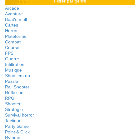
Filtrer par genre
Arcade
Aventure
Beat'em all
Cartes
Horror
Plateforme
Combat
Course
FPS
Guerre
Infiltration
Musique
Shoot'em up
Puzzle
Rail Shooter
Réflexion
RPG
Shooter
Stratégie
Survival horror
Tactique
Party Game
Point & Click
Rythme