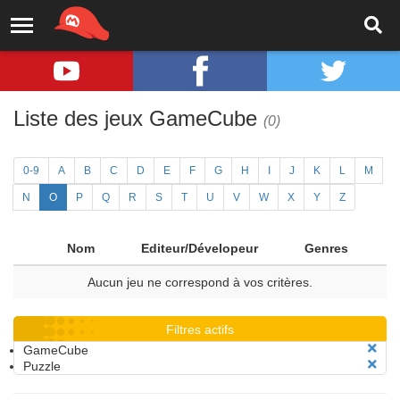
Liste des jeux GameCube
(0)
0-9
A
B
C
D
E
F
G
H
I
J
K
L
M
N
O
P
Q
R
S
T
U
V
W
X
Y
Z
Nom
Editeur/Dévelopeur
Genres
Aucun jeu ne correspond à vos critères.
Filtres actifs
GameCube
Puzzle