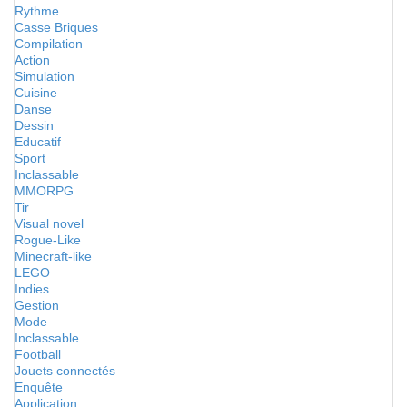
Rythme
Casse Briques
Compilation
Action
Simulation
Cuisine
Danse
Dessin
Educatif
Sport
Inclassable
MMORPG
Tir
Visual novel
Rogue-Like
Minecraft-like
LEGO
Indies
Gestion
Mode
Inclassable
Football
Jouets connectés
Enquête
Application