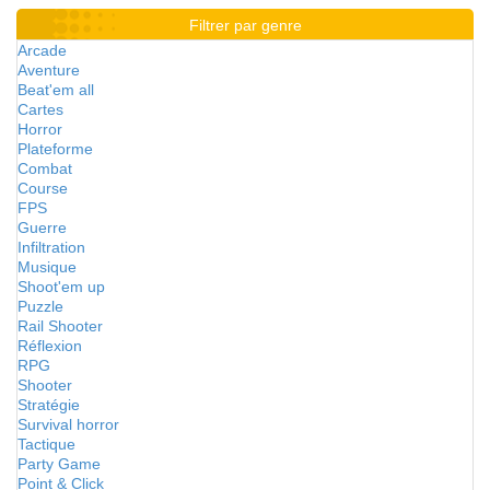
Filtrer par genre
Arcade
Aventure
Beat'em all
Cartes
Horror
Plateforme
Combat
Course
FPS
Guerre
Infiltration
Musique
Shoot'em up
Puzzle
Rail Shooter
Réflexion
RPG
Shooter
Stratégie
Survival horror
Tactique
Party Game
Point & Click