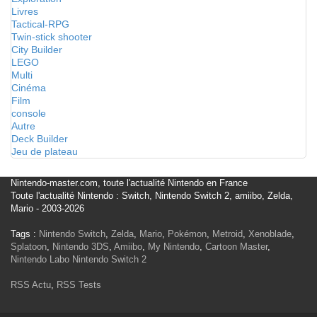
Livres
Tactical-RPG
Twin-stick shooter
City Builder
LEGO
Multi
Cinéma
Film
console
Autre
Deck Builder
Jeu de plateau
Nintendo-master.com, toute l'actualité Nintendo en France
Toute l'actualité Nintendo : Switch, Nintendo Switch 2, amiibo, Zelda,
Mario - 2003-2026
Tags :
Nintendo Switch
,
Zelda
,
Mario
,
Pokémon
,
Metroid
,
Xenoblade
,
Splatoon
,
Nintendo 3DS
,
Amiibo
,
My Nintendo
,
Cartoon Master
,
Nintendo Labo
Nintendo Switch 2
RSS Actu
,
RSS Tests