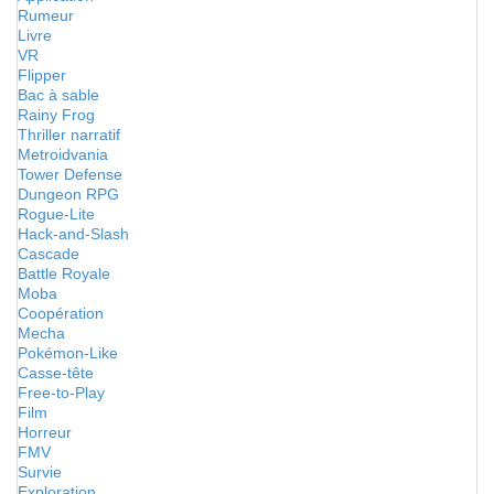
Rumeur
Livre
VR
Flipper
Bac à sable
Rainy Frog
Thriller narratif
Metroidvania
Tower Defense
Dungeon RPG
Rogue-Lite
Hack-and-Slash
Cascade
Battle Royale
Moba
Coopération
Mecha
Pokémon-Like
Casse-tête
Free-to-Play
Film
Horreur
FMV
Survie
Exploration