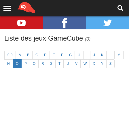
Liste des jeux GameCube
(0)
0-9
A
B
C
D
E
F
G
H
I
J
K
L
M
N
O
P
Q
R
S
T
U
V
W
X
Y
Z