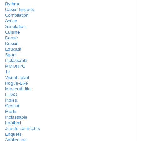
Rythme
Casse Briques
Compilation
Action
Simulation
Cuisine
Danse
Dessin
Educatif
Sport
Inclassable
MMORPG
Tir
Visual novel
Rogue-Like
Minecraft-like
LEGO
Indies
Gestion
Mode
Inclassable
Football
Jouets connectés
Enquête
Application