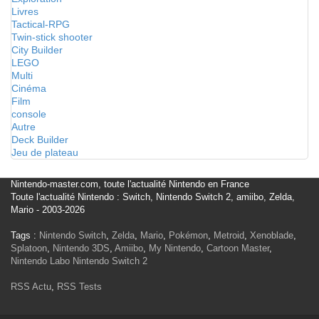
Livres
Tactical-RPG
Twin-stick shooter
City Builder
LEGO
Multi
Cinéma
Film
console
Autre
Deck Builder
Jeu de plateau
Nintendo-master.com, toute l'actualité Nintendo en France
Toute l'actualité Nintendo : Switch, Nintendo Switch 2, amiibo, Zelda,
Mario - 2003-2026
Tags :
Nintendo Switch
,
Zelda
,
Mario
,
Pokémon
,
Metroid
,
Xenoblade
,
Splatoon
,
Nintendo 3DS
,
Amiibo
,
My Nintendo
,
Cartoon Master
,
Nintendo Labo
Nintendo Switch 2
RSS Actu
,
RSS Tests