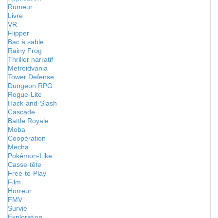
Rumeur
Livre
VR
Flipper
Bac à sable
Rainy Frog
Thriller narratif
Metroidvania
Tower Defense
Dungeon RPG
Rogue-Lite
Hack-and-Slash
Cascade
Battle Royale
Moba
Coopération
Mecha
Pokémon-Like
Casse-tête
Free-to-Play
Film
Horreur
FMV
Survie
Exploration