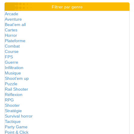
Filtrer par genre
Arcade
Aventure
Beat'em all
Cartes
Horror
Plateforme
Combat
Course
FPS
Guerre
Infiltration
Musique
Shoot'em up
Puzzle
Rail Shooter
Réflexion
RPG
Shooter
Stratégie
Survival horror
Tactique
Party Game
Point & Click