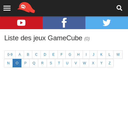
Liste des jeux GameCube
(0)
0-9
A
B
C
D
E
F
G
H
I
J
K
L
M
N
O
P
Q
R
S
T
U
V
W
X
Y
Z