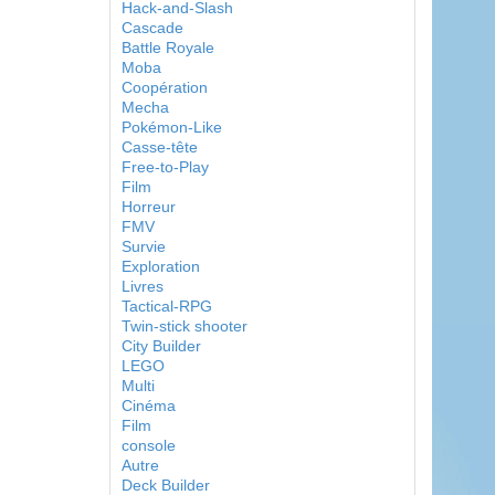
Hack-and-Slash
Cascade
Battle Royale
Moba
Coopération
Mecha
Pokémon-Like
Casse-tête
Free-to-Play
Film
Horreur
FMV
Survie
Exploration
Livres
Tactical-RPG
Twin-stick shooter
City Builder
LEGO
Multi
Cinéma
Film
console
Autre
Deck Builder