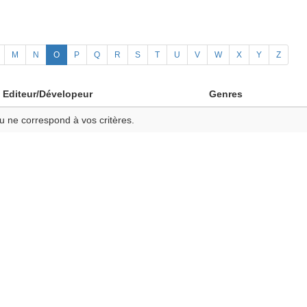
M
N
O
P
Q
R
S
T
U
V
W
X
Y
Z
Editeur/Dévelopeur
Genres
u ne correspond à vos critères.