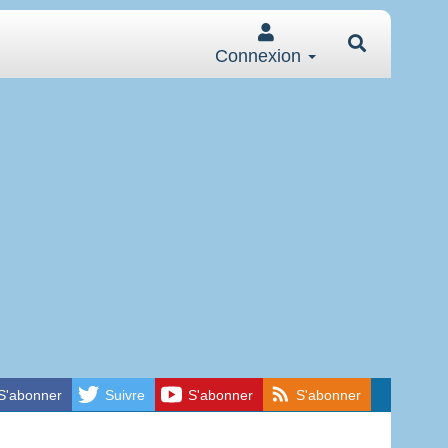
Connexion
S'abonner
Suivre
S'abonner
S'abonner