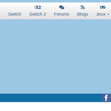
s
Switch
Switch 2
Forums
Blogs
Jeux