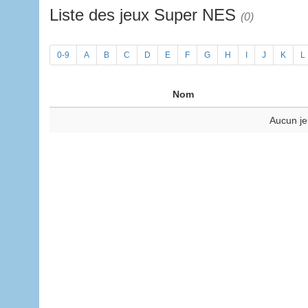
Liste des jeux Super NES
(0)
0-9
A
B
C
D
E
F
G
H
I
J
K
L
Nom
Aucun je