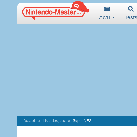
Actu
Test
Accueil
Liste des jeux
Super NES