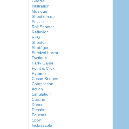
Guerre
Infiltration
Musique
Shoot'em up
Puzzle
Rail Shooter
Réflexion
RPG
Shooter
Stratégie
Survival horror
Tactique
Party Game
Point & Click
Rythme
Casse Briques
Compilation
Action
Simulation
Cuisine
Danse
Dessin
Educatif
Sport
Inclassable