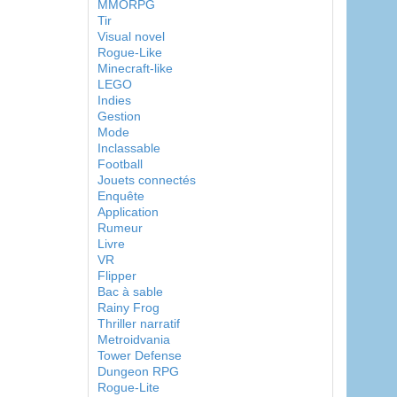
MMORPG
Tir
Visual novel
Rogue-Like
Minecraft-like
LEGO
Indies
Gestion
Mode
Inclassable
Football
Jouets connectés
Enquête
Application
Rumeur
Livre
VR
Flipper
Bac à sable
Rainy Frog
Thriller narratif
Metroidvania
Tower Defense
Dungeon RPG
Rogue-Lite