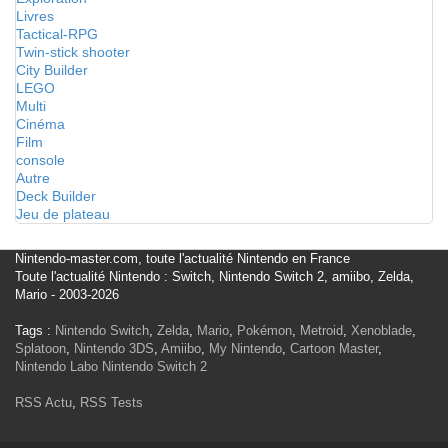
Livres
Tactical-RPG
Twin-stick shooter
City Builder
LEGO
Multi
Cinéma
Film
console
Autre
Deck Builder
Jeu de plateau
Nintendo-master.com, toute l'actualité Nintendo en France
Toute l'actualité Nintendo : Switch, Nintendo Switch 2, amiibo, Zelda,
Mario - 2003-2026
Tags :
Nintendo Switch
,
Zelda
,
Mario
,
Pokémon
,
Metroid
,
Xenoblade
,
Splatoon
,
Nintendo 3DS
,
Amiibo
,
My Nintendo
,
Cartoon Master
,
Nintendo Labo
Nintendo Switch 2
RSS Actu
,
RSS Tests