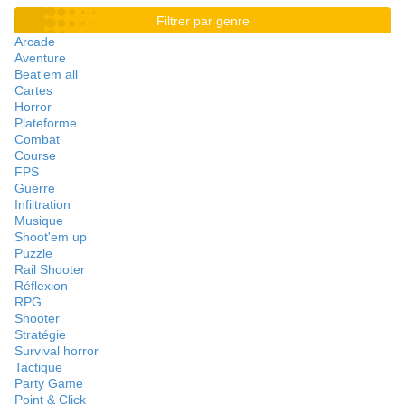
Filtrer par genre
Arcade
Aventure
Beat'em all
Cartes
Horror
Plateforme
Combat
Course
FPS
Guerre
Infiltration
Musique
Shoot'em up
Puzzle
Rail Shooter
Réflexion
RPG
Shooter
Stratégie
Survival horror
Tactique
Party Game
Point & Click