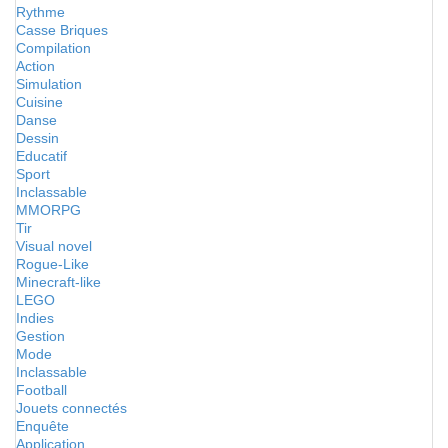
Rythme
Casse Briques
Compilation
Action
Simulation
Cuisine
Danse
Dessin
Educatif
Sport
Inclassable
MMORPG
Tir
Visual novel
Rogue-Like
Minecraft-like
LEGO
Indies
Gestion
Mode
Inclassable
Football
Jouets connectés
Enquête
Application