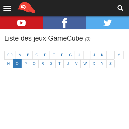
Liste des jeux GameCube
(0)
0-9
A
B
C
D
E
F
G
H
I
J
K
L
M
N
O
P
Q
R
S
T
U
V
W
X
Y
Z