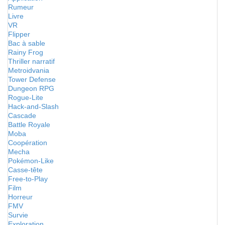
Rumeur
Livre
VR
Flipper
Bac à sable
Rainy Frog
Thriller narratif
Metroidvania
Tower Defense
Dungeon RPG
Rogue-Lite
Hack-and-Slash
Cascade
Battle Royale
Moba
Coopération
Mecha
Pokémon-Like
Casse-tête
Free-to-Play
Film
Horreur
FMV
Survie
Exploration