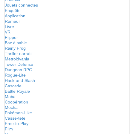
Jouets connectés
Enquête
Application
Rumeur
Livre
VR
Flipper
Bac à sable
Rainy Frog
Thriller narratif
Metroidvania
Tower Defense
Dungeon RPG
Rogue-Lite
Hack-and-Slash
Cascade
Battle Royale
Moba
Coopération
Mecha
Pokémon-Like
Casse-tête
Free-to-Play
Film