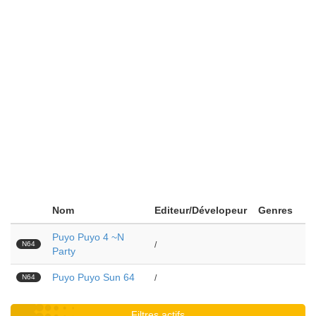
Nom
Editeur/Dévelopeur
Genres
Puyo Puyo 4 ~N
N64
/
Party
Puyo Puyo Sun 64
N64
/
Filtres actifs