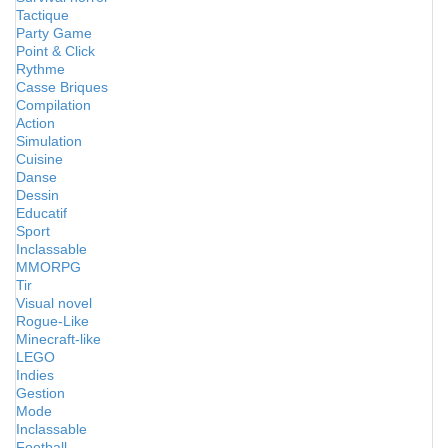
Tactique
Party Game
Point & Click
Rythme
Casse Briques
Compilation
Action
Simulation
Cuisine
Danse
Dessin
Educatif
Sport
Inclassable
MMORPG
Tir
Visual novel
Rogue-Like
Minecraft-like
LEGO
Indies
Gestion
Mode
Inclassable
Football