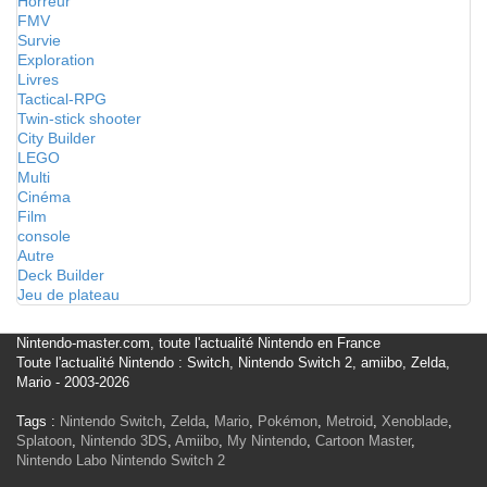
Horreur
FMV
Survie
Exploration
Livres
Tactical-RPG
Twin-stick shooter
City Builder
LEGO
Multi
Cinéma
Film
console
Autre
Deck Builder
Jeu de plateau
Nintendo-master.com, toute l'actualité Nintendo en France
Toute l'actualité Nintendo : Switch, Nintendo Switch 2, amiibo, Zelda,
Mario - 2003-2026
Tags :
Nintendo Switch
,
Zelda
,
Mario
,
Pokémon
,
Metroid
,
Xenoblade
,
Splatoon
,
Nintendo 3DS
,
Amiibo
,
My Nintendo
,
Cartoon Master
,
Nintendo Labo
Nintendo Switch 2