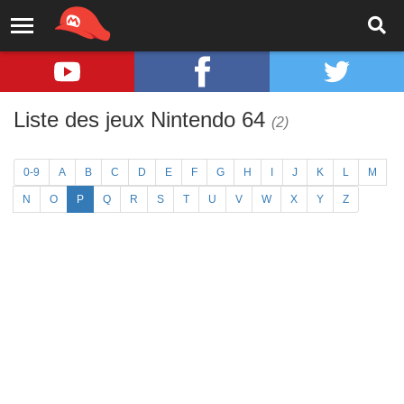
Liste des jeux Nintendo 64
(2)
0-9
A
B
C
D
E
F
G
H
I
J
K
L
M
N
O
P
Q
R
S
T
U
V
W
X
Y
Z