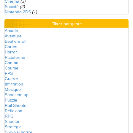
Cinéma
(3)
Société
(2)
Nintendo 2DS
(1)
Filtrer par genre
Arcade
Aventure
Beat'em all
Cartes
Horror
Plateforme
Combat
Course
FPS
Guerre
Infiltration
Musique
Shoot'em up
Puzzle
Rail Shooter
Réflexion
RPG
Shooter
Stratégie
Survival horror