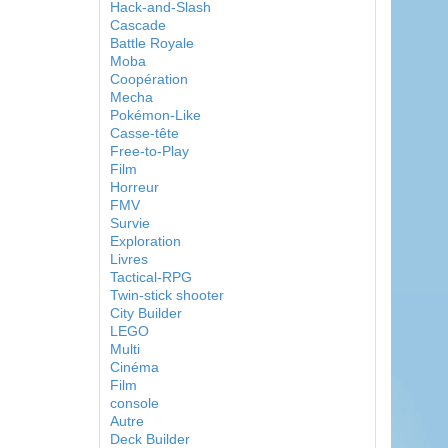
Hack-and-Slash
Cascade
Battle Royale
Moba
Coopération
Mecha
Pokémon-Like
Casse-tête
Free-to-Play
Film
Horreur
FMV
Survie
Exploration
Livres
Tactical-RPG
Twin-stick shooter
City Builder
LEGO
Multi
Cinéma
Film
console
Autre
Deck Builder