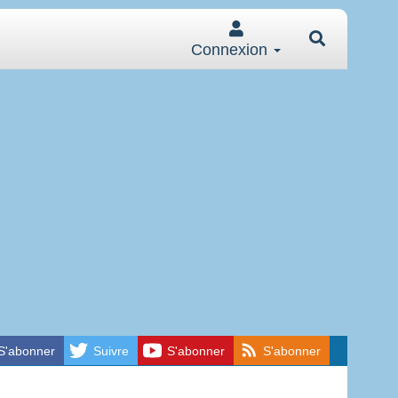
Connexion
S'abonner
Suivre
S'abonner
S'abonner