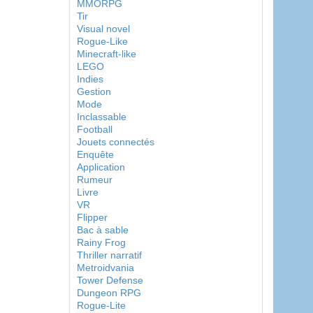
MMORPG
Tir
Visual novel
Rogue-Like
Minecraft-like
LEGO
Indies
Gestion
Mode
Inclassable
Football
Jouets connectés
Enquête
Application
Rumeur
Livre
VR
Flipper
Bac à sable
Rainy Frog
Thriller narratif
Metroidvania
Tower Defense
Dungeon RPG
Rogue-Lite