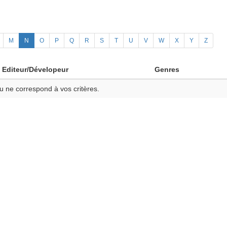
M
N
O
P
Q
R
S
T
U
V
W
X
Y
Z
Editeur/Dévelopeur
Genres
u ne correspond à vos critères.