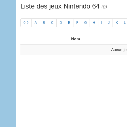
Liste des jeux Nintendo 64
(0)
0-9
A
B
C
D
E
F
G
H
I
J
K
L
Nom
Aucun je