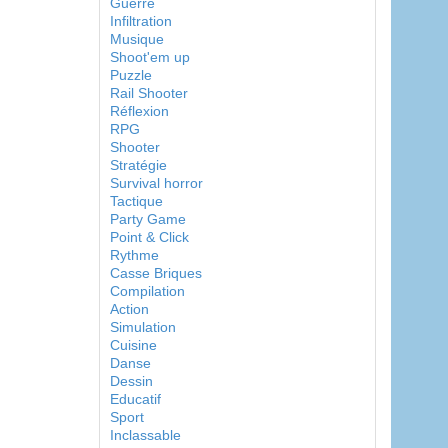
Guerre
Infiltration
Musique
Shoot'em up
Puzzle
Rail Shooter
Réflexion
RPG
Shooter
Stratégie
Survival horror
Tactique
Party Game
Point & Click
Rythme
Casse Briques
Compilation
Action
Simulation
Cuisine
Danse
Dessin
Educatif
Sport
Inclassable