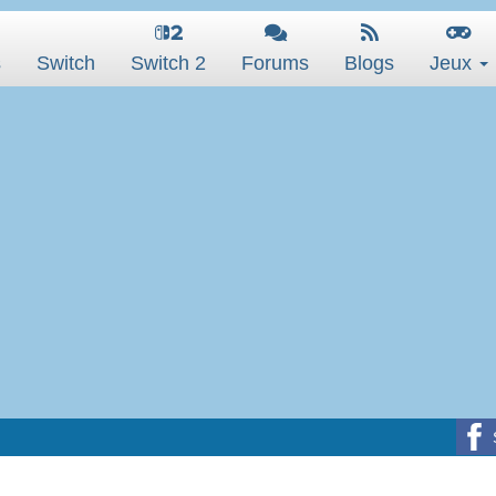
s
Switch
Switch 2
Forums
Blogs
Jeux