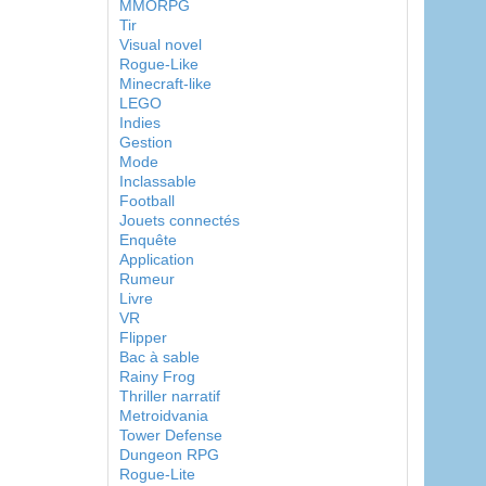
MMORPG
Tir
Visual novel
Rogue-Like
Minecraft-like
LEGO
Indies
Gestion
Mode
Inclassable
Football
Jouets connectés
Enquête
Application
Rumeur
Livre
VR
Flipper
Bac à sable
Rainy Frog
Thriller narratif
Metroidvania
Tower Defense
Dungeon RPG
Rogue-Lite