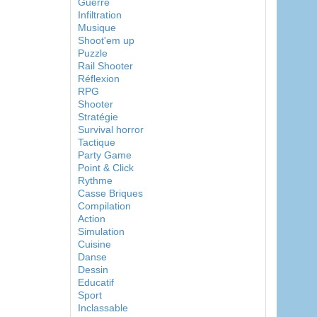
Guerre
Infiltration
Musique
Shoot'em up
Puzzle
Rail Shooter
Réflexion
RPG
Shooter
Stratégie
Survival horror
Tactique
Party Game
Point & Click
Rythme
Casse Briques
Compilation
Action
Simulation
Cuisine
Danse
Dessin
Educatif
Sport
Inclassable