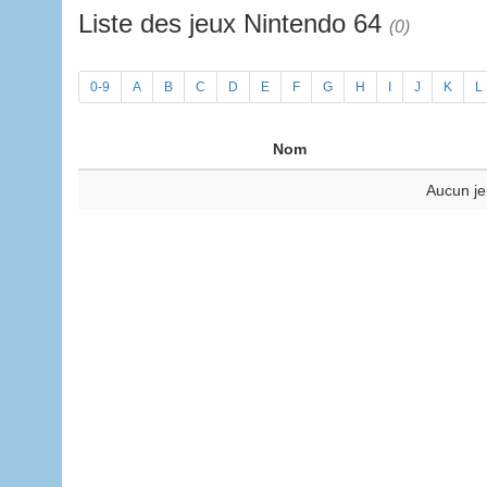
Liste des jeux Nintendo 64
(0)
0-9
A
B
C
D
E
F
G
H
I
J
K
L
Nom
Aucun je