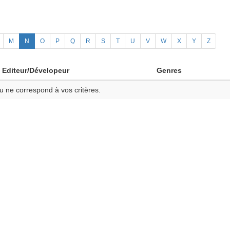
M
N
O
P
Q
R
S
T
U
V
W
X
Y
Z
Editeur/Dévelopeur
Genres
u ne correspond à vos critères.