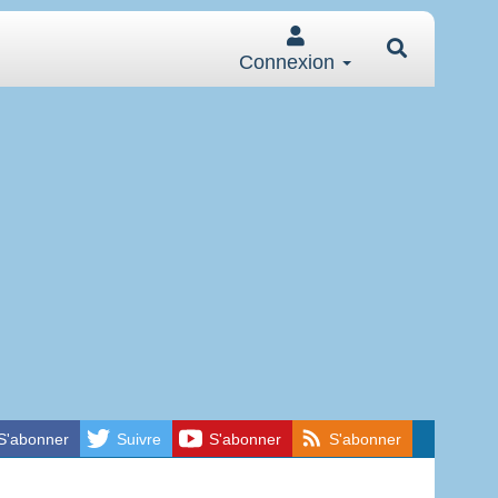
Connexion
S'abonner
Suivre
S'abonner
S'abonner