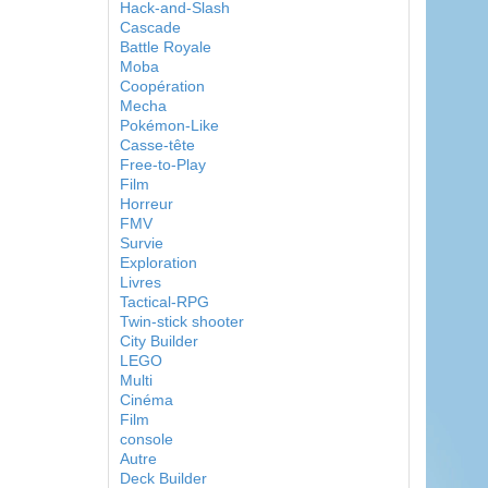
Hack-and-Slash
Cascade
Battle Royale
Moba
Coopération
Mecha
Pokémon-Like
Casse-tête
Free-to-Play
Film
Horreur
FMV
Survie
Exploration
Livres
Tactical-RPG
Twin-stick shooter
City Builder
LEGO
Multi
Cinéma
Film
console
Autre
Deck Builder