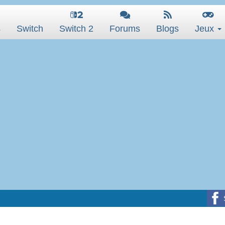
s
Switch
Switch 2
Forums
Blogs
Jeux