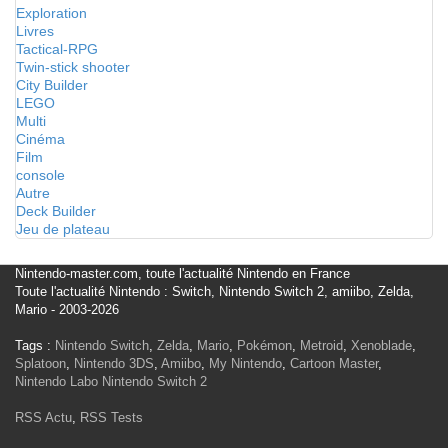
Exploration
Livres
Tactical-RPG
Twin-stick shooter
City Builder
LEGO
Multi
Cinéma
Film
console
Autre
Deck Builder
Jeu de plateau
Nintendo-master.com, toute l'actualité Nintendo en France
Toute l'actualité Nintendo : Switch, Nintendo Switch 2, amiibo, Zelda,
Mario - 2003-2026
Tags :
Nintendo Switch
,
Zelda
,
Mario
,
Pokémon
,
Metroid
,
Xenoblade
,
Splatoon
,
Nintendo 3DS
,
Amiibo
,
My Nintendo
,
Cartoon Master
,
Nintendo Labo
Nintendo Switch 2
RSS Actu
,
RSS Tests