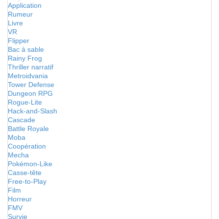
Application
Rumeur
Livre
VR
Flipper
Bac à sable
Rainy Frog
Thriller narratif
Metroidvania
Tower Defense
Dungeon RPG
Rogue-Lite
Hack-and-Slash
Cascade
Battle Royale
Moba
Coopération
Mecha
Pokémon-Like
Casse-tête
Free-to-Play
Film
Horreur
FMV
Survie