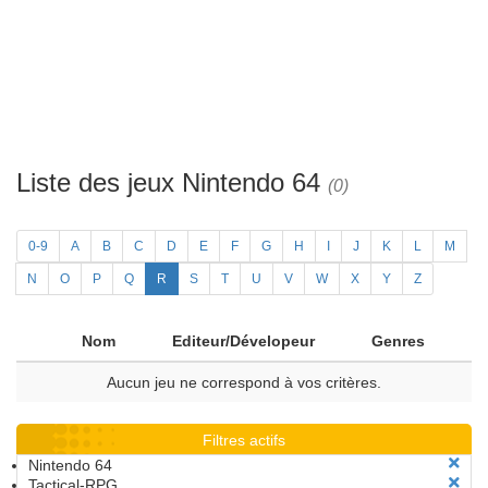
Liste des jeux Nintendo 64
(0)
0-9
A
B
C
D
E
F
G
H
I
J
K
L
M
N
O
P
Q
R
S
T
U
V
W
X
Y
Z
Nom
Editeur/Dévelopeur
Genres
Aucun jeu ne correspond à vos critères.
Filtres actifs
Nintendo 64
Tactical-RPG