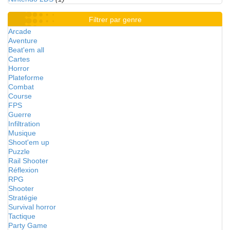
Filtrer par genre
Arcade
Aventure
Beat'em all
Cartes
Horror
Plateforme
Combat
Course
FPS
Guerre
Infiltration
Musique
Shoot'em up
Puzzle
Rail Shooter
Réflexion
RPG
Shooter
Stratégie
Survival horror
Tactique
Party Game