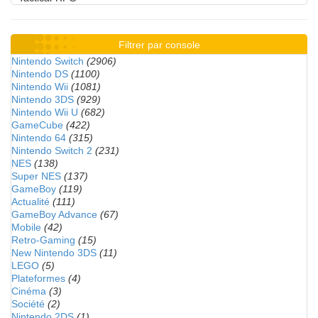
Filtrer par console
Nintendo Switch
(2906)
Nintendo DS
(1100)
Nintendo Wii
(1081)
Nintendo 3DS
(929)
Nintendo Wii U
(682)
GameCube
(422)
Nintendo 64
(315)
Nintendo Switch 2
(231)
NES
(138)
Super NES
(137)
GameBoy
(119)
Actualité
(111)
GameBoy Advance
(67)
Mobile
(42)
Retro-Gaming
(15)
New Nintendo 3DS
(11)
LEGO
(5)
Plateformes
(4)
Cinéma
(3)
Société
(2)
Nintendo 2DS
(1)