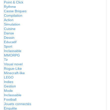
Point & Click
Rythme
Casse Briques
Compilation
Action
Simulation
Cuisine
Danse
Dessin
Educatif
Sport
Inclassable
MMORPG
Tir
Visual novel
Rogue-Like
Minecraft-like
LEGO
Indies
Gestion
Mode
Inclassable
Football
Jouets connectés
Enquête