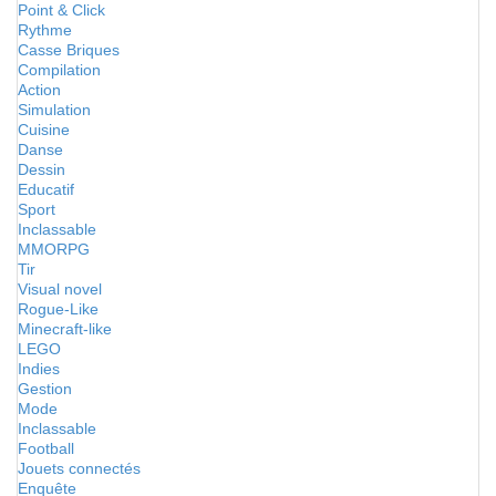
Point & Click
Rythme
Casse Briques
Compilation
Action
Simulation
Cuisine
Danse
Dessin
Educatif
Sport
Inclassable
MMORPG
Tir
Visual novel
Rogue-Like
Minecraft-like
LEGO
Indies
Gestion
Mode
Inclassable
Football
Jouets connectés
Enquête