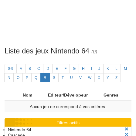
Liste des jeux Nintendo 64
(0)
0-9
A
B
C
D
E
F
G
H
I
J
K
L
M
N
O
P
Q
R
S
T
U
V
W
X
Y
Z
Nom
Editeur/Dévelopeur
Genres
Aucun jeu ne correspond à vos critères.
Filtres actifs
Nintendo 64
Cascade