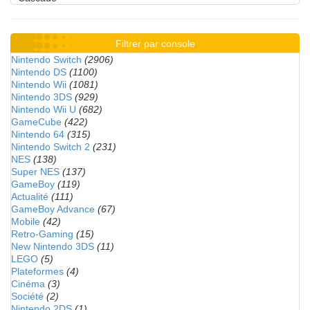
Filtrer par console
Nintendo Switch
(2906)
Nintendo DS
(1100)
Nintendo Wii
(1081)
Nintendo 3DS
(929)
Nintendo Wii U
(682)
GameCube
(422)
Nintendo 64
(315)
Nintendo Switch 2
(231)
NES
(138)
Super NES
(137)
GameBoy
(119)
Actualité
(111)
GameBoy Advance
(67)
Mobile
(42)
Retro-Gaming
(15)
New Nintendo 3DS
(11)
LEGO
(5)
Plateformes
(4)
Cinéma
(3)
Société
(2)
Nintendo 2DS
(1)