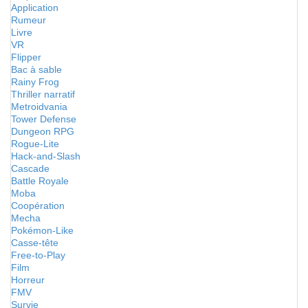
Application
Rumeur
Livre
VR
Flipper
Bac à sable
Rainy Frog
Thriller narratif
Metroidvania
Tower Defense
Dungeon RPG
Rogue-Lite
Hack-and-Slash
Cascade
Battle Royale
Moba
Coopération
Mecha
Pokémon-Like
Casse-tête
Free-to-Play
Film
Horreur
FMV
Survie