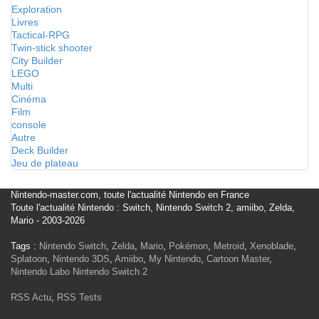
Exploration
Livres
Tactical-RPG
Twin-stick shooter
City Builder
LEGO
Multi
Cinéma
Film
console
Autre
Deck Builder
Jeu de plateau
Nintendo-master.com, toute l'actualité Nintendo en France
Toute l'actualité Nintendo : Switch, Nintendo Switch 2, amiibo, Zelda,
Mario - 2003-2026
Tags :
Nintendo Switch
,
Zelda
,
Mario
,
Pokémon
,
Metroid
,
Xenoblade
,
Splatoon
,
Nintendo 3DS
,
Amiibo
,
My Nintendo
,
Cartoon Master
,
Nintendo Labo
Nintendo Switch 2
RSS Actu
,
RSS Tests