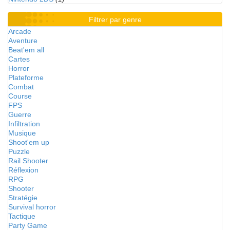
Filtrer par genre
Arcade
Aventure
Beat'em all
Cartes
Horror
Plateforme
Combat
Course
FPS
Guerre
Infiltration
Musique
Shoot'em up
Puzzle
Rail Shooter
Réflexion
RPG
Shooter
Stratégie
Survival horror
Tactique
Party Game