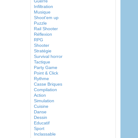
Guerre
Infiltration
Musique
Shoot'em up
Puzzle
Rail Shooter
Réflexion
RPG
Shooter
Stratégie
Survival horror
Tactique
Party Game
Point & Click
Rythme
Casse Briques
Compilation
Action
Simulation
Cuisine
Danse
Dessin
Educatif
Sport
Inclassable