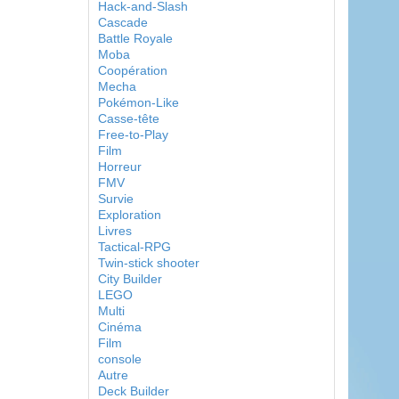
Hack-and-Slash
Cascade
Battle Royale
Moba
Coopération
Mecha
Pokémon-Like
Casse-tête
Free-to-Play
Film
Horreur
FMV
Survie
Exploration
Livres
Tactical-RPG
Twin-stick shooter
City Builder
LEGO
Multi
Cinéma
Film
console
Autre
Deck Builder