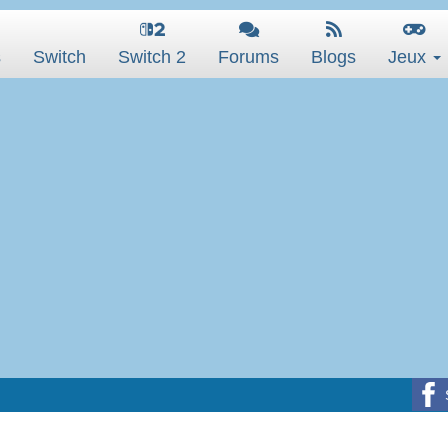
s
Switch
Switch 2
Forums
Blogs
Jeux