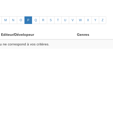
M
N
O
P
Q
R
S
T
U
V
W
X
Y
Z
Editeur/Dévelopeur
Genres
u ne correspond à vos critères.