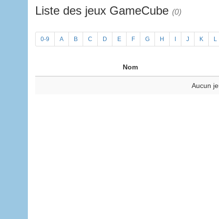
Liste des jeux GameCube
(0)
0-9
A
B
C
D
E
F
G
H
I
J
K
L
Nom
Aucun je