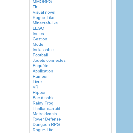
MMORPG
Tir
Visual novel
Rogue-Like
Minecraft-like
LEGO
Indies
Gestion
Mode
Inclassable
Football
Jouets connectés
Enquête
Application
Rumeur
Livre
VR
Flipper
Bac à sable
Rainy Frog
Thriller narratif
Metroidvania
Tower Defense
Dungeon RPG
Rogue-Lite