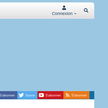
Connexion
S'abonner
Suivre
S'abonner
S'abonner