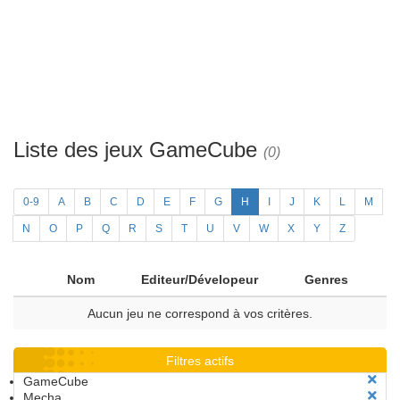
Liste des jeux GameCube
(0)
0-9
A
B
C
D
E
F
G
H
I
J
K
L
M
N
O
P
Q
R
S
T
U
V
W
X
Y
Z
Nom
Editeur/Dévelopeur
Genres
Aucun jeu ne correspond à vos critères.
Filtres actifs
GameCube
Mecha