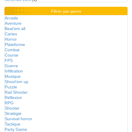
Filtrer par genre
Arcade
Aventure
Beat'em all
Cartes
Horror
Plateforme
Combat
Course
FPS
Guerre
Infiltration
Musique
Shoot'em up
Puzzle
Rail Shooter
Réflexion
RPG
Shooter
Stratégie
Survival horror
Tactique
Party Game