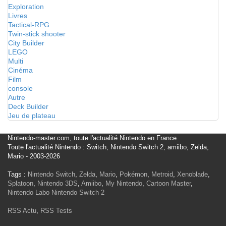
Exploration
Livres
Tactical-RPG
Twin-stick shooter
City Builder
LEGO
Multi
Cinéma
Film
console
Autre
Deck Builder
Jeu de plateau
Nintendo-master.com, toute l'actualité Nintendo en France
Toute l'actualité Nintendo : Switch, Nintendo Switch 2, amiibo, Zelda,
Mario - 2003-2026
Tags :
Nintendo Switch
,
Zelda
,
Mario
,
Pokémon
,
Metroid
,
Xenoblade
,
Splatoon
,
Nintendo 3DS
,
Amiibo
,
My Nintendo
,
Cartoon Master
,
Nintendo Labo
Nintendo Switch 2
RSS Actu
,
RSS Tests