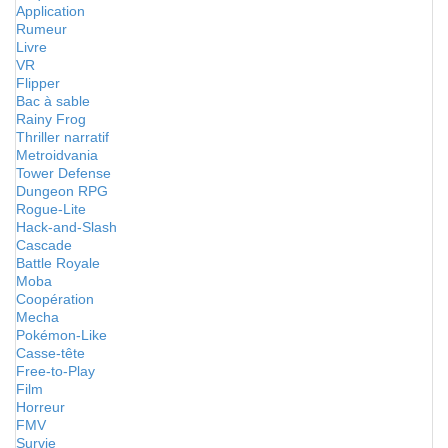
Application
Rumeur
Livre
VR
Flipper
Bac à sable
Rainy Frog
Thriller narratif
Metroidvania
Tower Defense
Dungeon RPG
Rogue-Lite
Hack-and-Slash
Cascade
Battle Royale
Moba
Coopération
Mecha
Pokémon-Like
Casse-tête
Free-to-Play
Film
Horreur
FMV
Survie