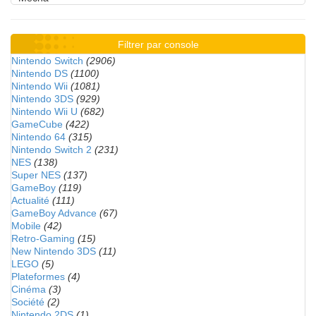
Filtrer par console
Nintendo Switch
(2906)
Nintendo DS
(1100)
Nintendo Wii
(1081)
Nintendo 3DS
(929)
Nintendo Wii U
(682)
GameCube
(422)
Nintendo 64
(315)
Nintendo Switch 2
(231)
NES
(138)
Super NES
(137)
GameBoy
(119)
Actualité
(111)
GameBoy Advance
(67)
Mobile
(42)
Retro-Gaming
(15)
New Nintendo 3DS
(11)
LEGO
(5)
Plateformes
(4)
Cinéma
(3)
Société
(2)
Nintendo 2DS
(1)