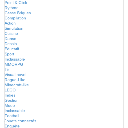
Point & Click
Rythme
Casse Briques
Compilation
Action
Simulation
Cuisine
Danse
Dessin
Educatif
Sport
Inclassable
MMORPG
Tir
Visual novel
Rogue-Like
Minecraft-like
LEGO
Indies
Gestion
Mode
Inclassable
Football
Jouets connectés
Enquête