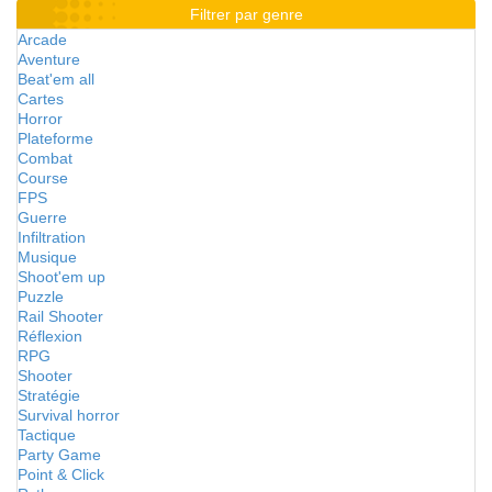
Filtrer par genre
Arcade
Aventure
Beat'em all
Cartes
Horror
Plateforme
Combat
Course
FPS
Guerre
Infiltration
Musique
Shoot'em up
Puzzle
Rail Shooter
Réflexion
RPG
Shooter
Stratégie
Survival horror
Tactique
Party Game
Point & Click