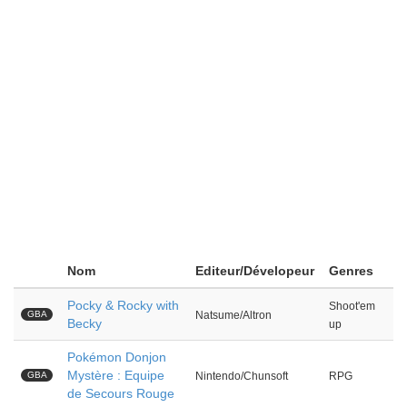
Nom
Editeur/Dévelopeur
Genres
Pocky & Rocky with
Shoot'em
GBA
Natsume/Altron
Becky
up
Pokémon Donjon
Mystère : Equipe
GBA
Nintendo/Chunsoft
RPG
de Secours Rouge