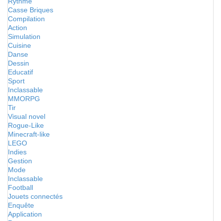
Rythme
Casse Briques
Compilation
Action
Simulation
Cuisine
Danse
Dessin
Educatif
Sport
Inclassable
MMORPG
Tir
Visual novel
Rogue-Like
Minecraft-like
LEGO
Indies
Gestion
Mode
Inclassable
Football
Jouets connectés
Enquête
Application