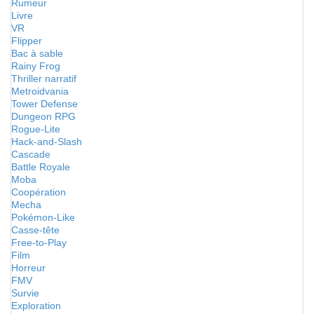
Rumeur
Livre
VR
Flipper
Bac à sable
Rainy Frog
Thriller narratif
Metroidvania
Tower Defense
Dungeon RPG
Rogue-Lite
Hack-and-Slash
Cascade
Battle Royale
Moba
Coopération
Mecha
Pokémon-Like
Casse-tête
Free-to-Play
Film
Horreur
FMV
Survie
Exploration