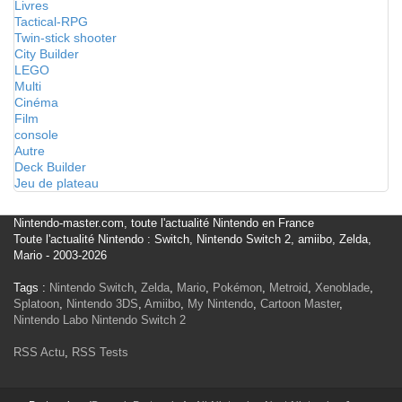
Livres
Tactical-RPG
Twin-stick shooter
City Builder
LEGO
Multi
Cinéma
Film
console
Autre
Deck Builder
Jeu de plateau
Nintendo-master.com, toute l'actualité Nintendo en France
Toute l'actualité Nintendo : Switch, Nintendo Switch 2, amiibo, Zelda,
Mario - 2003-2026
Tags :
Nintendo Switch
,
Zelda
,
Mario
,
Pokémon
,
Metroid
,
Xenoblade
,
Splatoon
,
Nintendo 3DS
,
Amiibo
,
My Nintendo
,
Cartoon Master
,
Nintendo Labo
Nintendo Switch 2
RSS Actu
,
RSS Tests