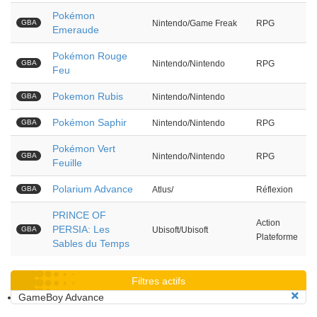
Pokémon
GBA
Nintendo/Game Freak
RPG
Emeraude
Pokémon Rouge
GBA
Nintendo/Nintendo
RPG
Feu
Pokemon Rubis
GBA
Nintendo/Nintendo
Pokémon Saphir
GBA
Nintendo/Nintendo
RPG
Pokémon Vert
GBA
Nintendo/Nintendo
RPG
Feuille
Polarium Advance
GBA
Atlus/
Réflexion
PRINCE OF
Action
PERSIA: Les
GBA
Ubisoft/Ubisoft
Plateforme
Sables du Temps
Filtres actifs
GameBoy Advance