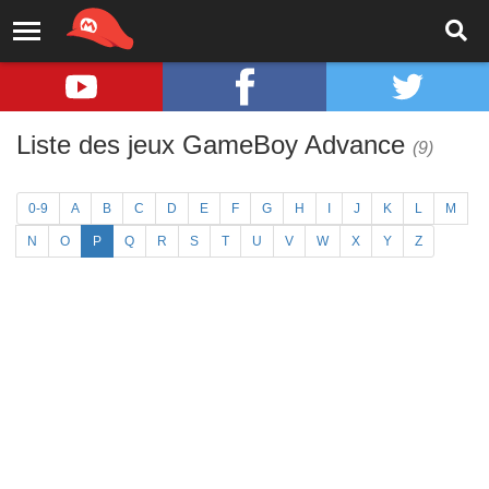
Liste des jeux GameBoy Advance
(9)
0-9
A
B
C
D
E
F
G
H
I
J
K
L
M
N
O
P
Q
R
S
T
U
V
W
X
Y
Z