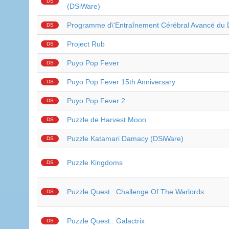
DS
(DSiWare)
Programme d\'Entraînement Cérébral Avancé du
DS
Project Rub
DS
Puyo Pop Fever
DS
Puyo Pop Fever 15th Anniversary
DS
Puyo Pop Fever 2
DS
Puzzle de Harvest Moon
DS
Puzzle Katamari Damacy (DSiWare)
DS
Puzzle Kingdoms
DS
Puzzle Quest : Challenge Of The Warlords
DS
Puzzle Quest : Galactrix
DS