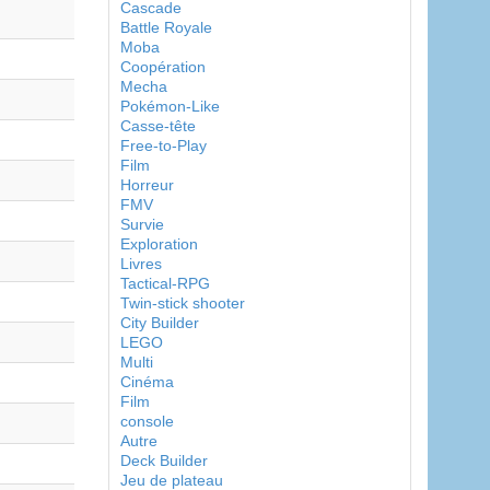
Cascade
Battle Royale
Moba
Coopération
Mecha
Pokémon-Like
Casse-tête
Free-to-Play
Film
Horreur
FMV
Survie
Exploration
Livres
Tactical-RPG
Twin-stick shooter
City Builder
LEGO
Multi
Cinéma
Film
console
Autre
Deck Builder
Jeu de plateau