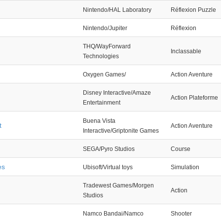
Nintendo/HAL Laboratory
Réflexion Puzzle
Nintendo/Jupiter
Réflexion
THQ/WayForward
Inclassable
Technologies
Oxygen Games/
Action Aventure
Disney Interactive/Amaze
Action Plateforme
Entertainment
Buena Vista
t
Action Aventure
Interactive/Griptonite Games
SEGA/Pyro Studios
Course
es
Ubisoft/Virtual toys
Simulation
Tradewest Games/Morgen
Action
Studios
Namco Bandai/Namco
Shooter