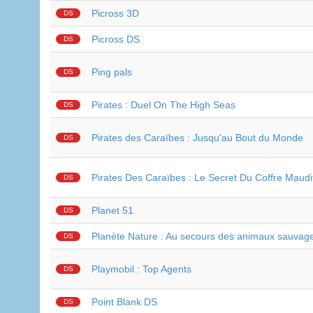
Picross 3D
DS
Picross DS
DS
Ping pals
DS
Pirates : Duel On The High Seas
DS
Pirates des Caraïbes : Jusqu'au Bout du Monde
DS
Pirates Des Caraïbes : Le Secret Du Coffre Maudi
DS
Planet 51
DS
Planète Nature : Au secours des animaux sauvag
DS
Playmobil : Top Agents
DS
Point Blank DS
DS