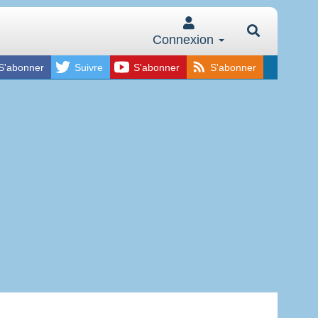
Connexion
S'abonner
Suivre
S'abonner
S'abonner