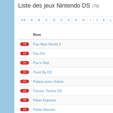
Liste des jeux Nintendo DS
(78)
0-9
A
B
C
D
E
F
G
H
I
J
K
L
Nom
Pac-Man World 3
DS
Pac-Pix
DS
Pac'n Roll
DS
Paint By DS
DS
Palace pour chiens
DS
Panzer Tactics DS
DS
Pékin Express
DS
Petite Maman
DS