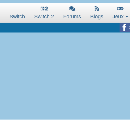
s
Switch
Switch 2
Forums
Blogs
Jeux