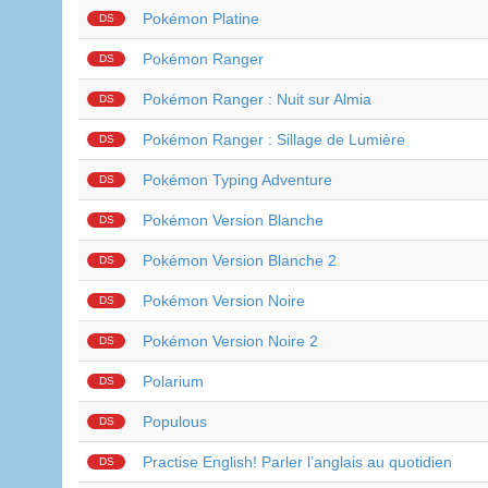
Pokémon Platine
DS
Pokémon Ranger
DS
Pokémon Ranger : Nuit sur Almia
DS
Pokémon Ranger : Sillage de Lumière
DS
Pokémon Typing Adventure
DS
Pokémon Version Blanche
DS
Pokémon Version Blanche 2
DS
Pokémon Version Noire
DS
Pokémon Version Noire 2
DS
Polarium
DS
Populous
DS
Practise English! Parler l’anglais au quotidien
DS