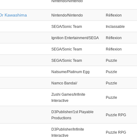
Nintendo/Nintendo
 Dr Kawashima
Nintendo/Nintendo
Réflexion
SEGA/Sonic Team
Inclassable
Ignition Entertainment/SEGA
Réflexion
SEGA/Sonic Team
Réflexion
SEGA/Sonic Team
Puzzle
Natsume/Platinum Egg
Puzzle
Namco Bandai/
Puzzle
Zushi Games/Infinite
Puzzle
Interactive
D3Publisher/1st Playable
Puzzle RPG
Productions
D3Publisher/Infinite
Puzzle RPG
Interactive