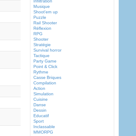
Infiltration
Musique
Shoot'em up
Puzzle
Rail Shooter
Réflexion
RPG
Shooter
Stratégie
Survival horror
Tactique
Party Game
Point & Click
Rythme
Casse Briques
Compilation
Action
Simulation
Cuisine
Danse
Dessin
Educatif
Sport
Inclassable
MMORPG