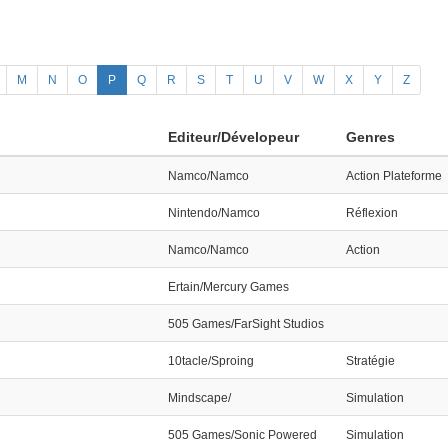
M
N
O
P
Q
R
S
T
U
V
W
X
Y
Z
Editeur/Dévelopeur
Genres
Namco/Namco
Action Plateforme
Nintendo/Namco
Réflexion
Namco/Namco
Action
Ertain/Mercury Games
505 Games/FarSight Studios
10tacle/Sproing
Stratégie
Mindscape/
Simulation
505 Games/Sonic Powered
Simulation