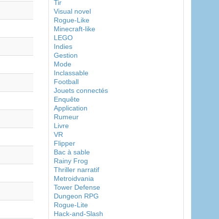
Tir
Visual novel
Rogue-Like
Minecraft-like
LEGO
Indies
Gestion
Mode
Inclassable
Football
Jouets connectés
Enquête
Application
Rumeur
Livre
VR
Flipper
Bac à sable
Rainy Frog
Thriller narratif
Metroidvania
Tower Defense
Dungeon RPG
Rogue-Lite
Hack-and-Slash