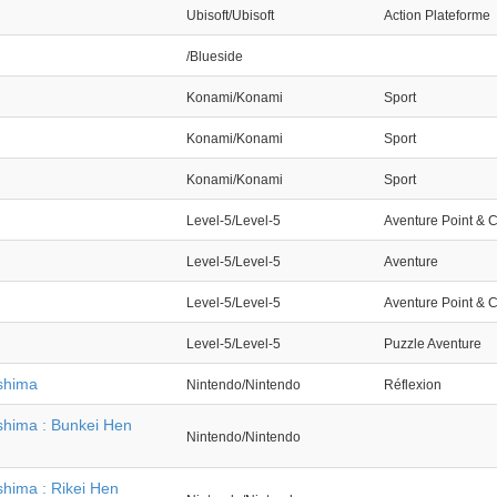
Ubisoft/Ubisoft
Action Plateforme
/Blueside
Konami/Konami
Sport
Konami/Konami
Sport
Konami/Konami
Sport
Level-5/Level-5
Aventure Point & C
Level-5/Level-5
Aventure
Level-5/Level-5
Aventure Point & C
Level-5/Level-5
Puzzle Aventure
shima
Nintendo/Nintendo
Réflexion
hima : Bunkei Hen
Nintendo/Nintendo
hima : Rikei Hen