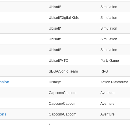
Ubisoft/
Simulation
Ubisoft/Digital Kids
Simulation
Ubisoft/
Simulation
Ubisoft/
Simulation
Ubisoft/
Simulation
Ubisoft/MTO
Party Game
SEGA/Sonic Team
RPG
nsion
Disney/
Action Plateforme
Capcom/Capcom
Aventure
Capcom/Capcom
Aventure
ions
Capcom/Capcom
Aventure
/