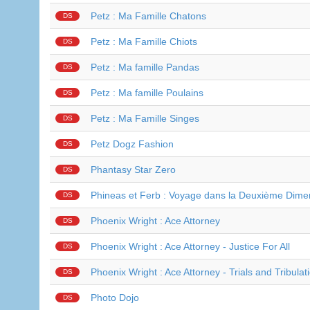
Petz : Ma Famille Chatons
DS
Petz : Ma Famille Chiots
DS
Petz : Ma famille Pandas
DS
Petz : Ma famille Poulains
DS
Petz : Ma Famille Singes
DS
Petz Dogz Fashion
DS
Phantasy Star Zero
DS
Phineas et Ferb : Voyage dans la Deuxième Dime
DS
Phoenix Wright : Ace Attorney
DS
Phoenix Wright : Ace Attorney - Justice For All
DS
Phoenix Wright : Ace Attorney - Trials and Tribulat
DS
Photo Dojo
DS