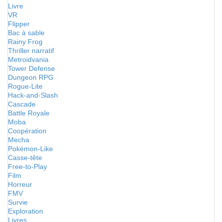
Livre
VR
Flipper
Bac à sable
Rainy Frog
Thriller narratif
Metroidvania
Tower Defense
Dungeon RPG
Rogue-Lite
Hack-and-Slash
Cascade
Battle Royale
Moba
Coopération
Mecha
Pokémon-Like
Casse-tête
Free-to-Play
Film
Horreur
FMV
Survie
Exploration
Livres