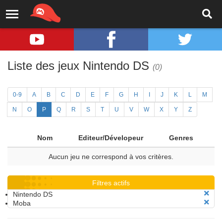
Liste des jeux Nintendo DS
(0)
0-9
A
B
C
D
E
F
G
H
I
J
K
L
M
N
O
P
Q
R
S
T
U
V
W
X
Y
Z
Nom
Editeur/Dévelopeur
Genres
Aucun jeu ne correspond à vos critères.
Filtres actifs
Nintendo DS
Moba