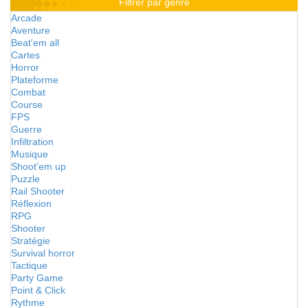
Filtrer par genre
Arcade
Aventure
Beat'em all
Cartes
Horror
Plateforme
Combat
Course
FPS
Guerre
Infiltration
Musique
Shoot'em up
Puzzle
Rail Shooter
Réflexion
RPG
Shooter
Stratégie
Survival horror
Tactique
Party Game
Point & Click
Rythme