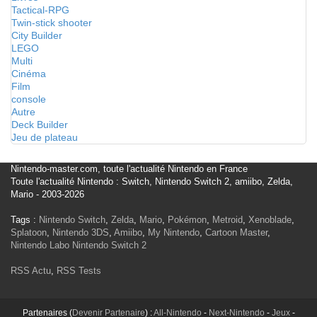
Tactical-RPG
Twin-stick shooter
City Builder
LEGO
Multi
Cinéma
Film
console
Autre
Deck Builder
Jeu de plateau
Nintendo-master.com, toute l'actualité Nintendo en France
Toute l'actualité Nintendo : Switch, Nintendo Switch 2, amiibo, Zelda,
Mario - 2003-2026
Tags :
Nintendo Switch
,
Zelda
,
Mario
,
Pokémon
,
Metroid
,
Xenoblade
,
Splatoon
,
Nintendo 3DS
,
Amiibo
,
My Nintendo
,
Cartoon Master
,
Nintendo Labo
Nintendo Switch 2
RSS Actu
,
RSS Tests
Partenaires (
Devenir Partenaire
) :
All-Nintendo
-
Next-Nintendo
-
Jeux
-