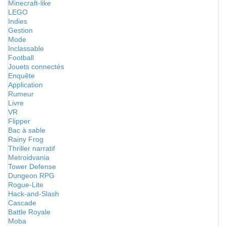
Minecraft-like
LEGO
Indies
Gestion
Mode
Inclassable
Football
Jouets connectés
Enquête
Application
Rumeur
Livre
VR
Flipper
Bac à sable
Rainy Frog
Thriller narratif
Metroidvania
Tower Defense
Dungeon RPG
Rogue-Lite
Hack-and-Slash
Cascade
Battle Royale
Moba