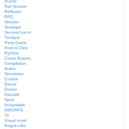
Puzzle
Rail Shooter
Réflexion
RPG
Shooter
Stratégie
Survival horror
Tactique
Party Game
Point & Click
Rythme
Casse Briques
Compilation
Action
Simulation
Cuisine
Danse
Dessin
Educatif
Sport
Inclassable
MMORPG
Tir
Visual novel
Rogue-Like