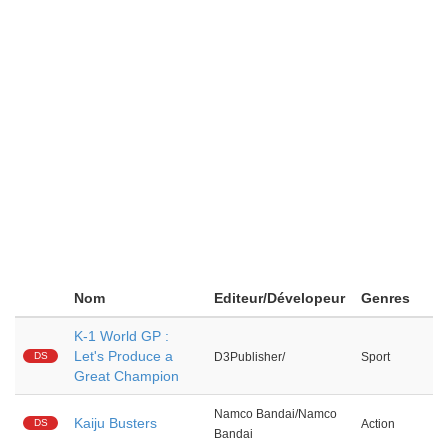
Nom
Editeur/Dévelopeur
Genres
K-1 World GP :
Let's Produce a
DS
D3Publisher/
Sport
Great Champion
Namco Bandai/Namco
Kaiju Busters
DS
Action
Bandai