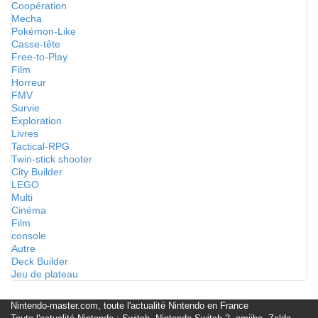
Coopération
Mecha
Pokémon-Like
Casse-tête
Free-to-Play
Film
Horreur
FMV
Survie
Exploration
Livres
Tactical-RPG
Twin-stick shooter
City Builder
LEGO
Multi
Cinéma
Film
console
Autre
Deck Builder
Jeu de plateau
Nintendo-master.com, toute l'actualité Nintendo en France