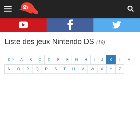
Liste des jeux Nintendo DS
(19)
0-9
A
B
C
D
E
F
G
H
I
J
K
L
M
N
O
P
Q
R
S
T
U
V
W
X
Y
Z