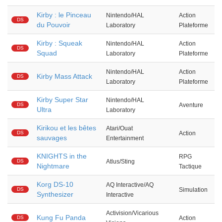
Kirby : le Pinceau
Nintendo/HAL
Action
DS
du Pouvoir
Laboratory
Plateforme
Kirby : Squeak
Nintendo/HAL
Action
DS
Squad
Laboratory
Plateforme
Nintendo/HAL
Action
Kirby Mass Attack
DS
Laboratory
Plateforme
Kirby Super Star
Nintendo/HAL
DS
Aventure
Ultra
Laboratory
Kirikou et les bêtes
Atari/Ouat
DS
Action
sauvages
Entertainment
KNIGHTS in the
RPG
DS
Atlus/Sting
Nightmare
Tactique
Korg DS-10
AQ Interactive/AQ
DS
Simulation
Synthesizer
Interactive
Activision/Vicarious
Kung Fu Panda
DS
Action