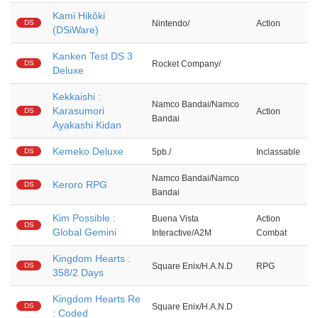
Kami Hikôki
DS
Nintendo/
Action
(DSiWare)
Kanken Test DS 3
DS
Rocket Company/
Deluxe
Kekkaishi :
Namco Bandai/Namco
Karasumori
DS
Action
Bandai
Ayakashi Kidan
Kemeko Deluxe
DS
5pb./
Inclassable
Namco Bandai/Namco
Keroro RPG
DS
Bandai
Kim Possible :
Buena Vista
Action
DS
Global Gemini
Interactive/A2M
Combat
Kingdom Hearts :
DS
Square Enix/H.A.N.D
RPG
358/2 Days
Kingdom Hearts Re
DS
Square Enix/H.A.N.D
: Coded