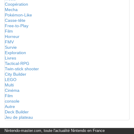
Coopération
Mecha
Pokémon-Like
Casse-tête
Free-to-Play
Film
Horreur
FMV
Survie
Exploration
Livres
Tactical-RPG
Twin-stick shooter
City Builder
LEGO
Multi
Cinéma
Film
console
Autre
Deck Builder
Jeu de plateau
Nintendo-master.com, toute l'actualité Nintendo en France