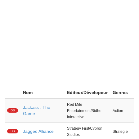
Nom
Editeur/Dévelopeur
Genres
Red Mile
Jackass : The
DS
Entertainment/Sidhe
Action
Game
Interactive
Strategy First/Cypron
Jagged Alliance
DS
Stratégie
Studios