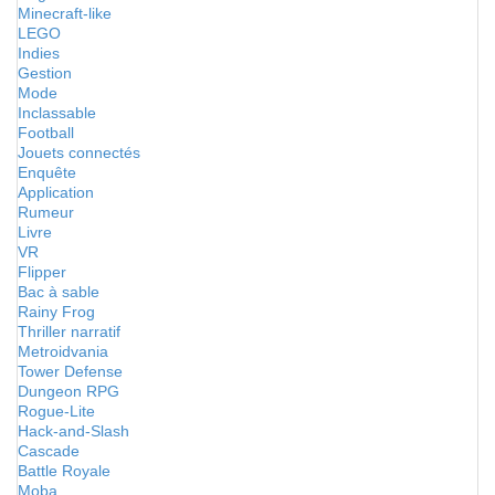
Minecraft-like
LEGO
Indies
Gestion
Mode
Inclassable
Football
Jouets connectés
Enquête
Application
Rumeur
Livre
VR
Flipper
Bac à sable
Rainy Frog
Thriller narratif
Metroidvania
Tower Defense
Dungeon RPG
Rogue-Lite
Hack-and-Slash
Cascade
Battle Royale
Moba