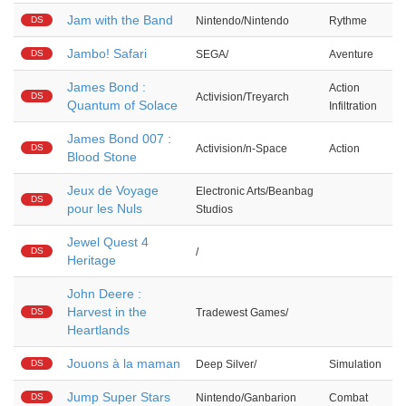
Jam with the Band
DS
Nintendo/Nintendo
Rythme
Jambo! Safari
DS
SEGA/
Aventure
James Bond :
Action
DS
Activision/Treyarch
Quantum of Solace
Infiltration
James Bond 007 :
DS
Activision/n-Space
Action
Blood Stone
Jeux de Voyage
Electronic Arts/Beanbag
DS
pour les Nuls
Studios
Jewel Quest 4
DS
/
Heritage
John Deere :
Harvest in the
DS
Tradewest Games/
Heartlands
Jouons à la maman
DS
Deep Silver/
Simulation
Jump Super Stars
DS
Nintendo/Ganbarion
Combat