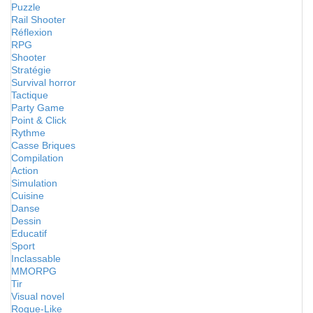
Puzzle
Rail Shooter
Réflexion
RPG
Shooter
Stratégie
Survival horror
Tactique
Party Game
Point & Click
Rythme
Casse Briques
Compilation
Action
Simulation
Cuisine
Danse
Dessin
Educatif
Sport
Inclassable
MMORPG
Tir
Visual novel
Rogue-Like