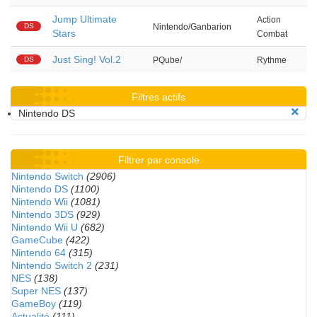
Jump Ultimate
Action
DS
Nintendo/Ganbarion
Stars
Combat
Just Sing! Vol.2
DS
PQube/
Rythme
Filtres actifs
Nintendo DS
Filtrer par console
Nintendo Switch
(2906)
Nintendo DS
(1100)
Nintendo Wii
(1081)
Nintendo 3DS
(929)
Nintendo Wii U
(682)
GameCube
(422)
Nintendo 64
(315)
Nintendo Switch 2
(231)
NES
(138)
Super NES
(137)
GameBoy
(119)
Actualité
(111)