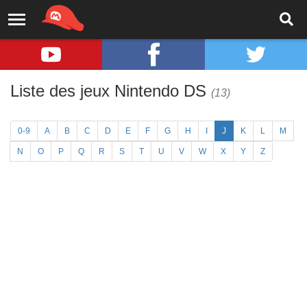
Liste des jeux Nintendo DS
(13)
0-9
A
B
C
D
E
F
G
H
I
J
K
L
M
N
O
P
Q
R
S
T
U
V
W
X
Y
Z