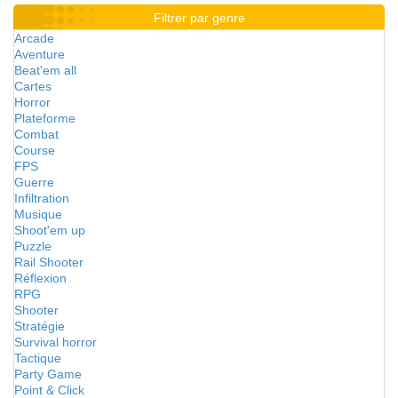
Filtrer par genre
Arcade
Aventure
Beat'em all
Cartes
Horror
Plateforme
Combat
Course
FPS
Guerre
Infiltration
Musique
Shoot'em up
Puzzle
Rail Shooter
Réflexion
RPG
Shooter
Stratégie
Survival horror
Tactique
Party Game
Point & Click