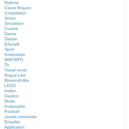
Rythme
Casse Briques
Compilation
Action
Simulation
Cuisine
Danse
Dessin
Educatif
Sport
Inclassable
MMORPG
Tir
Visual novel
Rogue-Like
Minecraft-like
LEGO
Indies
Gestion
Mode
Inclassable
Football
Jouets connectés
Enquête
Application