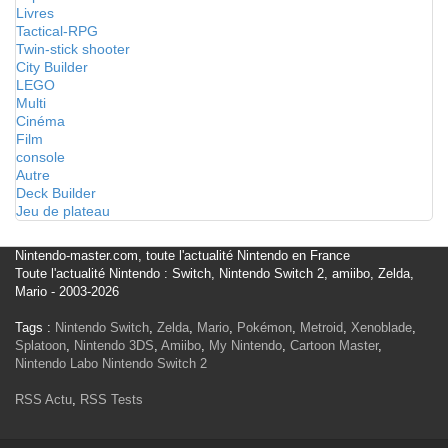
Livres
Tactical-RPG
Twin-stick shooter
City Builder
LEGO
Multi
Cinéma
Film
console
Autre
Deck Builder
Jeu de plateau
Nintendo-master.com, toute l'actualité Nintendo en France
Toute l'actualité Nintendo : Switch, Nintendo Switch 2, amiibo, Zelda,
Mario - 2003-2026
Tags :
Nintendo Switch
,
Zelda
,
Mario
,
Pokémon
,
Metroid
,
Xenoblade
,
Splatoon
,
Nintendo 3DS
,
Amiibo
,
My Nintendo
,
Cartoon Master
,
Nintendo Labo
Nintendo Switch 2
RSS Actu
,
RSS Tests