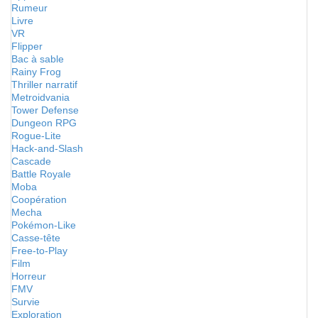
Rumeur
Livre
VR
Flipper
Bac à sable
Rainy Frog
Thriller narratif
Metroidvania
Tower Defense
Dungeon RPG
Rogue-Lite
Hack-and-Slash
Cascade
Battle Royale
Moba
Coopération
Mecha
Pokémon-Like
Casse-tête
Free-to-Play
Film
Horreur
FMV
Survie
Exploration