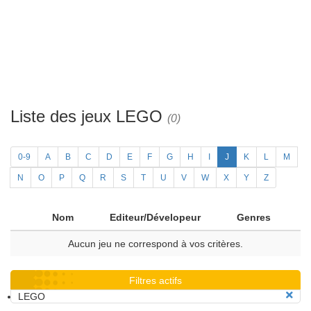
Liste des jeux LEGO
(0)
0-9
A
B
C
D
E
F
G
H
I
J
K
L
M
N
O
P
Q
R
S
T
U
V
W
X
Y
Z
Nom
Editeur/Dévelopeur
Genres
Aucun jeu ne correspond à vos critères.
Filtres actifs
LEGO