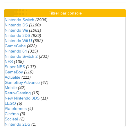
Filtrer par console
Nintendo Switch
(2906)
Nintendo DS
(1100)
Nintendo Wii
(1081)
Nintendo 3DS
(929)
Nintendo Wii U
(682)
GameCube
(422)
Nintendo 64
(315)
Nintendo Switch 2
(231)
NES
(138)
Super NES
(137)
GameBoy
(119)
Actualité
(111)
GameBoy Advance
(67)
Mobile
(42)
Retro-Gaming
(15)
New Nintendo 3DS
(11)
LEGO
(5)
Plateformes
(4)
Cinéma
(3)
Société
(2)
Nintendo 2DS
(1)