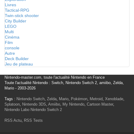
Livres
Tactical-RPG
Twin-stick shooter
City Builder
LEGO
Multi
Cinéma
Film
console
Autre
Deck Builder
Jeu de plateau
Nintendo-master.com, toute l'actualité Nintendo en France
Toute l'actualité Nintendo : Switch, Nintendo Switch 2, amiibo, Zelda,
Mario - 2003-2026
Tags :
Nintendo Switch
,
Zelda
,
Mario
,
Pokémon
,
Metroid
,
Xenoblade
,
Splatoon
,
Nintendo 3DS
,
Amiibo
,
My Nintendo
,
Cartoon Master
,
Nintendo Labo
Nintendo Switch 2
RSS Actu
,
RSS Tests