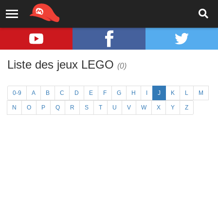
Liste des jeux LEGO
(0)
0-9
A
B
C
D
E
F
G
H
I
J
K
L
M
N
O
P
Q
R
S
T
U
V
W
X
Y
Z