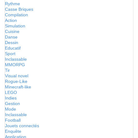
Rythme
Casse Briques
Compilation
Action
Simulation
Cuisine
Danse
Dessin
Educatif
Sport
Inclassable
MMORPG
Tir
Visual novel
Rogue-Like
Minecraft-like
LEGO
Indies
Gestion
Mode
Inclassable
Football
Jouets connectés
Enquête
Application