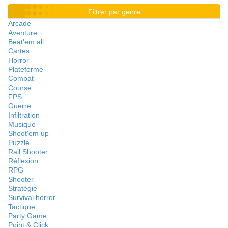
Filtrer par genre
Arcade
Aventure
Beat'em all
Cartes
Horror
Plateforme
Combat
Course
FPS
Guerre
Infiltration
Musique
Shoot'em up
Puzzle
Rail Shooter
Réflexion
RPG
Shooter
Stratégie
Survival horror
Tactique
Party Game
Point & Click