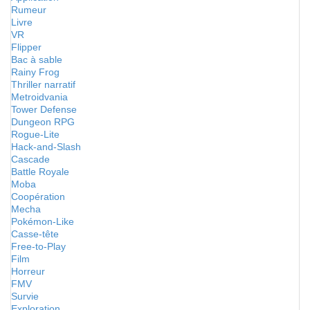
Rumeur
Livre
VR
Flipper
Bac à sable
Rainy Frog
Thriller narratif
Metroidvania
Tower Defense
Dungeon RPG
Rogue-Lite
Hack-and-Slash
Cascade
Battle Royale
Moba
Coopération
Mecha
Pokémon-Like
Casse-tête
Free-to-Play
Film
Horreur
FMV
Survie
Exploration