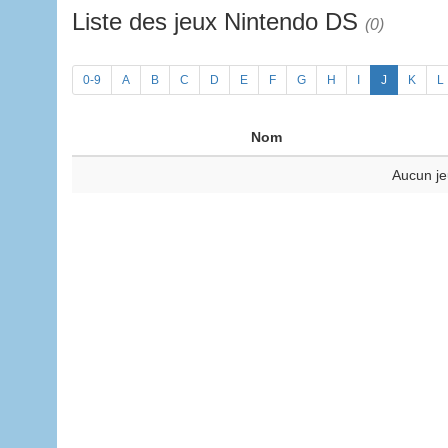
Liste des jeux Nintendo DS
(0)
0-9
A
B
C
D
E
F
G
H
I
J
K
L
Nom
Aucun je