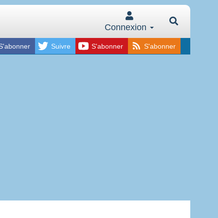
Connexion
S'abonner
Suivre
S'abonner
S'abonner