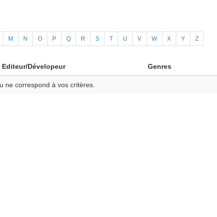
M
N
O
P
Q
R
S
T
U
V
W
X
Y
Z
Editeur/Dévelopeur
Genres
u ne correspond à vos critères.