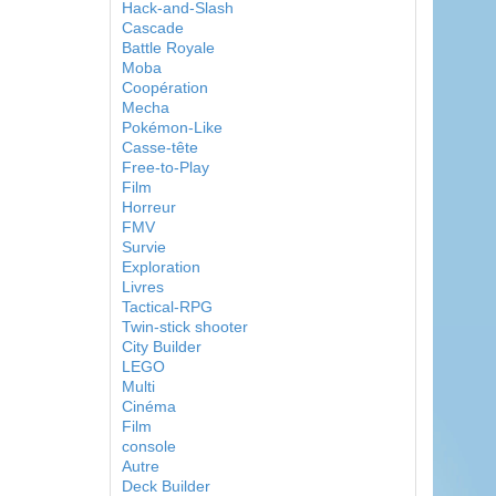
Hack-and-Slash
Cascade
Battle Royale
Moba
Coopération
Mecha
Pokémon-Like
Casse-tête
Free-to-Play
Film
Horreur
FMV
Survie
Exploration
Livres
Tactical-RPG
Twin-stick shooter
City Builder
LEGO
Multi
Cinéma
Film
console
Autre
Deck Builder