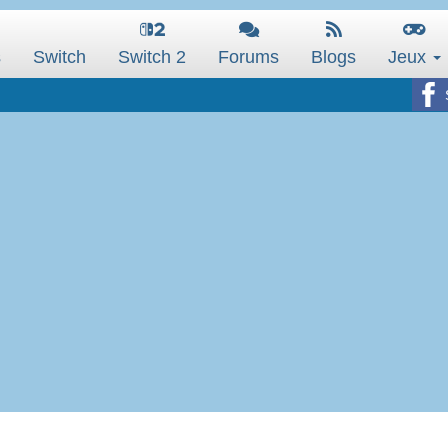
s
Switch
Switch 2
Forums
Blogs
Jeux