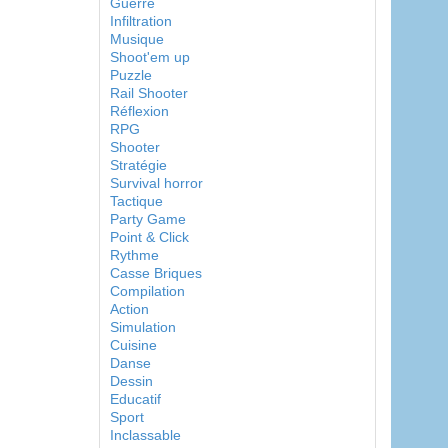
Guerre
Infiltration
Musique
Shoot'em up
Puzzle
Rail Shooter
Réflexion
RPG
Shooter
Stratégie
Survival horror
Tactique
Party Game
Point & Click
Rythme
Casse Briques
Compilation
Action
Simulation
Cuisine
Danse
Dessin
Educatif
Sport
Inclassable