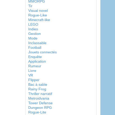
MMORPG
Tir
Visual novel
Rogue-Like
Minecraft-like
LEGO
Indies
Gestion
Mode
Inclassable
Football
Jouets connectés
Enquête
Application
Rumeur
Livre
VR
Flipper
Bac à sable
Rainy Frog
Thriller narratif
Metroidvania
Tower Defense
Dungeon RPG
Rogue-Lite