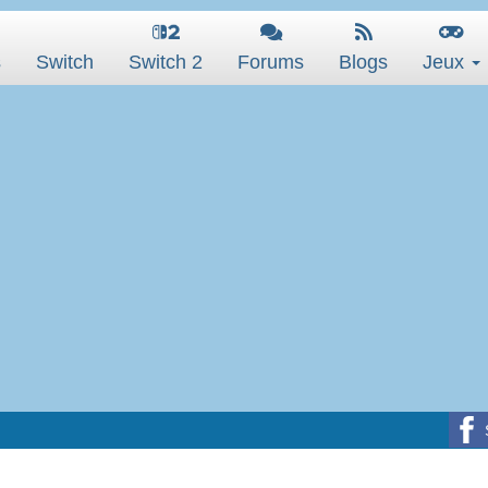
s
Switch
Switch 2
Forums
Blogs
Jeux