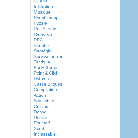
Guerre
Infiltration
Musique
Shoot'em up
Puzzle
Rail Shooter
Réflexion
RPG
Shooter
Stratégie
Survival horror
Tactique
Party Game
Point & Click
Rythme
Casse Briques
Compilation
Action
Simulation
Cuisine
Danse
Dessin
Educatif
Sport
Inclassable