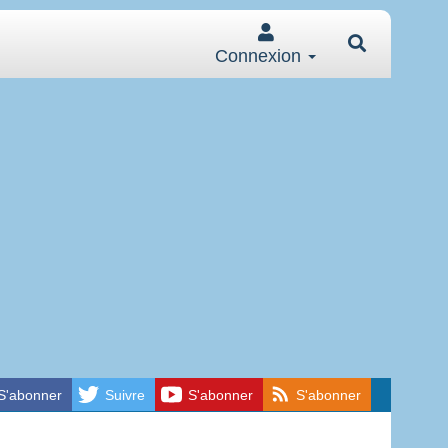
Connexion
S'abonner
Suivre
S'abonner
S'abonner