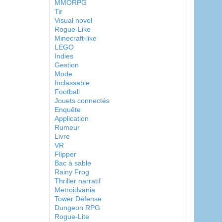
MMORPG
Tir
Visual novel
Rogue-Like
Minecraft-like
LEGO
Indies
Gestion
Mode
Inclassable
Football
Jouets connectés
Enquête
Application
Rumeur
Livre
VR
Flipper
Bac à sable
Rainy Frog
Thriller narratif
Metroidvania
Tower Defense
Dungeon RPG
Rogue-Lite