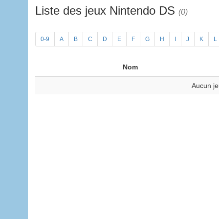
Liste des jeux Nintendo DS
(0)
0-9
A
B
C
D
E
F
G
H
I
J
K
L
Nom
Aucun je