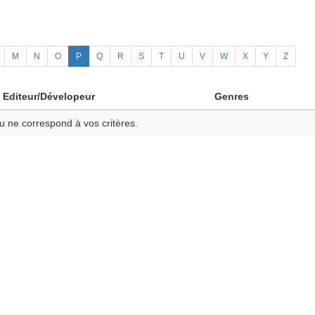
M
N
O
P
Q
R
S
T
U
V
W
X
Y
Z
Editeur/Dévelopeur
Genres
u ne correspond à vos critères.