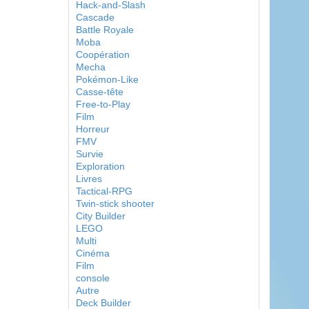
Hack-and-Slash
Cascade
Battle Royale
Moba
Coopération
Mecha
Pokémon-Like
Casse-tête
Free-to-Play
Film
Horreur
FMV
Survie
Exploration
Livres
Tactical-RPG
Twin-stick shooter
City Builder
LEGO
Multi
Cinéma
Film
console
Autre
Deck Builder