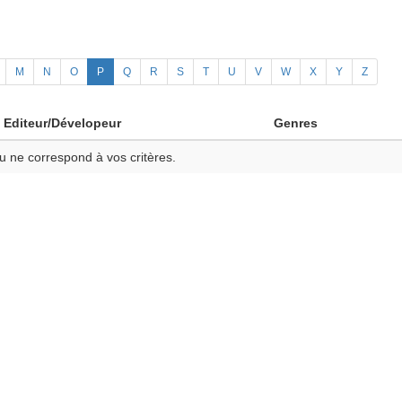
M
N
O
P
Q
R
S
T
U
V
W
X
Y
Z
Editeur/Dévelopeur
Genres
u ne correspond à vos critères.