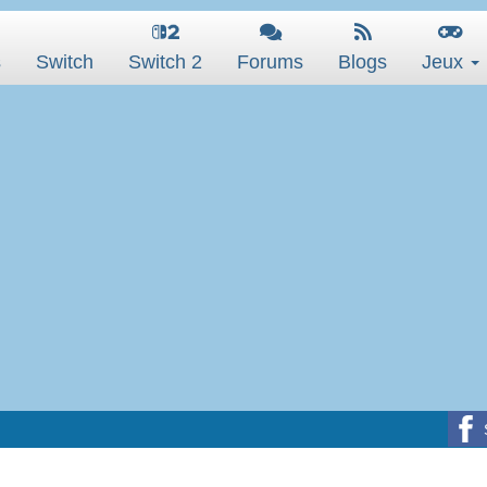
s
Switch
Switch 2
Forums
Blogs
Jeux