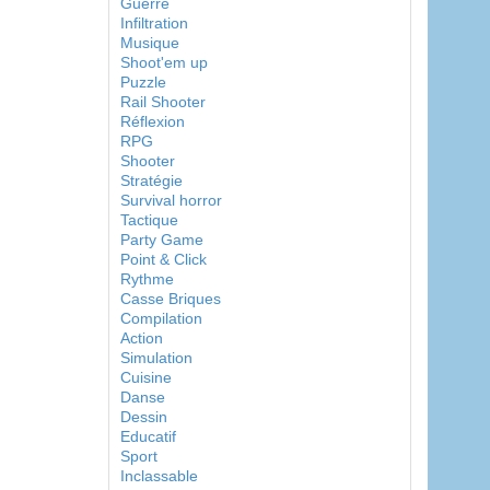
Guerre
Infiltration
Musique
Shoot'em up
Puzzle
Rail Shooter
Réflexion
RPG
Shooter
Stratégie
Survival horror
Tactique
Party Game
Point & Click
Rythme
Casse Briques
Compilation
Action
Simulation
Cuisine
Danse
Dessin
Educatif
Sport
Inclassable