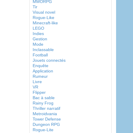
MMORPG
Tir
Visual novel
Rogue-Like
Minecraft-like
LEGO
Indies
Gestion
Mode
Inclassable
Football
Jouets connectés
Enquête
Application
Rumeur
Livre
VR
Flipper
Bac à sable
Rainy Frog
Thriller narratif
Metroidvania
Tower Defense
Dungeon RPG
Rogue-Lite