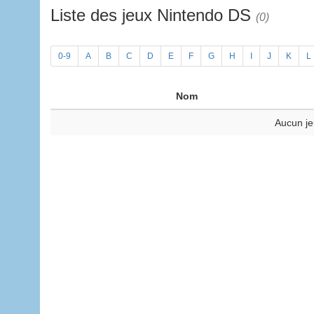
Liste des jeux Nintendo DS
(0)
0-9
A
B
C
D
E
F
G
H
I
J
K
L
Nom
Aucun je