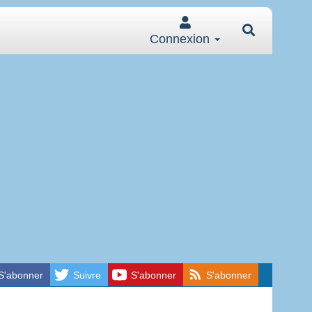
Connexion
S'abonner
Suivre
S'abonner
S'abonner