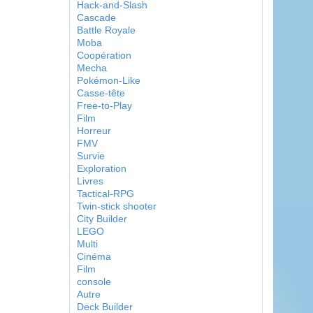
Hack-and-Slash
Cascade
Battle Royale
Moba
Coopération
Mecha
Pokémon-Like
Casse-tête
Free-to-Play
Film
Horreur
FMV
Survie
Exploration
Livres
Tactical-RPG
Twin-stick shooter
City Builder
LEGO
Multi
Cinéma
Film
console
Autre
Deck Builder