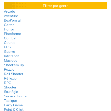
Filtrer par genre
Arcade
Aventure
Beat'em all
Cartes
Horror
Plateforme
Combat
Course
FPS
Guerre
Infiltration
Musique
Shoot'em up
Puzzle
Rail Shooter
Réflexion
RPG
Shooter
Stratégie
Survival horror
Tactique
Party Game
Point & Click