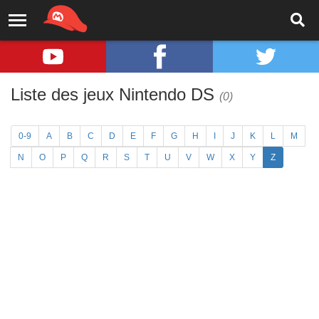
Liste des jeux Nintendo DS
(0)
0-9
A
B
C
D
E
F
G
H
I
J
K
L
M
N
O
P
Q
R
S
T
U
V
W
X
Y
Z