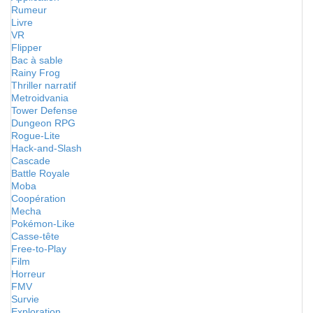
Rumeur
Livre
VR
Flipper
Bac à sable
Rainy Frog
Thriller narratif
Metroidvania
Tower Defense
Dungeon RPG
Rogue-Lite
Hack-and-Slash
Cascade
Battle Royale
Moba
Coopération
Mecha
Pokémon-Like
Casse-tête
Free-to-Play
Film
Horreur
FMV
Survie
Exploration