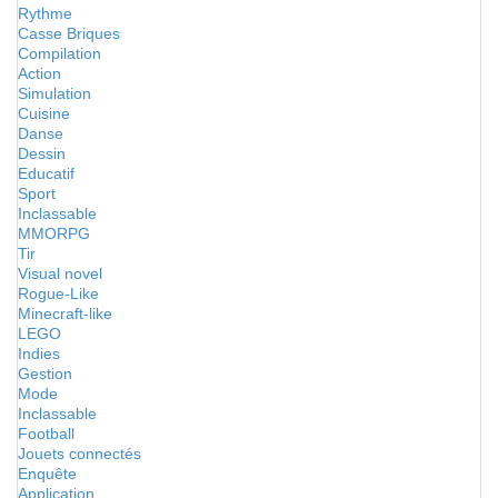
Rythme
Casse Briques
Compilation
Action
Simulation
Cuisine
Danse
Dessin
Educatif
Sport
Inclassable
MMORPG
Tir
Visual novel
Rogue-Like
Minecraft-like
LEGO
Indies
Gestion
Mode
Inclassable
Football
Jouets connectés
Enquête
Application