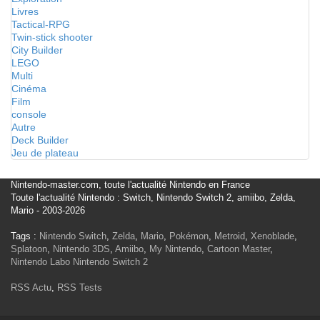
Livres
Tactical-RPG
Twin-stick shooter
City Builder
LEGO
Multi
Cinéma
Film
console
Autre
Deck Builder
Jeu de plateau
Nintendo-master.com, toute l'actualité Nintendo en France
Toute l'actualité Nintendo : Switch, Nintendo Switch 2, amiibo, Zelda,
Mario - 2003-2026
Tags :
Nintendo Switch
,
Zelda
,
Mario
,
Pokémon
,
Metroid
,
Xenoblade
,
Splatoon
,
Nintendo 3DS
,
Amiibo
,
My Nintendo
,
Cartoon Master
,
Nintendo Labo
Nintendo Switch 2
RSS Actu
,
RSS Tests