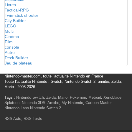
Livres
Tactical-RPG
Twin-stick shooter
City Builder
LEGO
Multi
Cinéma
Film
console
Autre
Deck Builder
Jeu de plateau
Nintendo-master.com, toute l'actualité Nintendo en France
Toute l'actualité Nintendo : Switch, Nintendo Switch 2, amiibo, Zelda,
Mario - 2003-2026
Tags :
Nintendo Switch
,
Zelda
,
Mario
,
Pokémon
,
Metroid
,
Xenoblade
,
Splatoon
,
Nintendo 3DS
,
Amiibo
,
My Nintendo
,
Cartoon Master
,
Nintendo Labo
Nintendo Switch 2
RSS Actu
,
RSS Tests