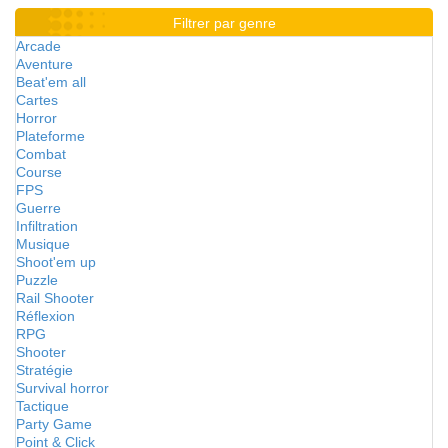
Filtrer par genre
Arcade
Aventure
Beat'em all
Cartes
Horror
Plateforme
Combat
Course
FPS
Guerre
Infiltration
Musique
Shoot'em up
Puzzle
Rail Shooter
Réflexion
RPG
Shooter
Stratégie
Survival horror
Tactique
Party Game
Point & Click