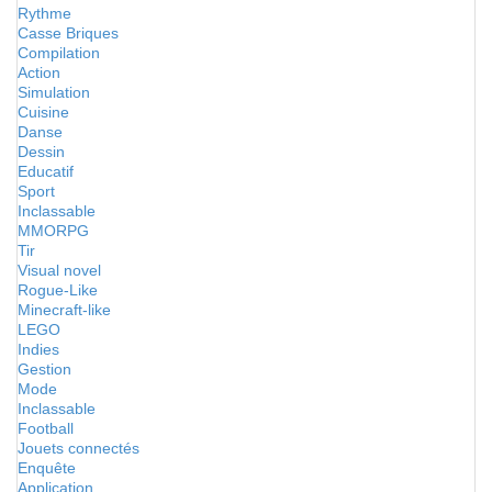
Rythme
Casse Briques
Compilation
Action
Simulation
Cuisine
Danse
Dessin
Educatif
Sport
Inclassable
MMORPG
Tir
Visual novel
Rogue-Like
Minecraft-like
LEGO
Indies
Gestion
Mode
Inclassable
Football
Jouets connectés
Enquête
Application