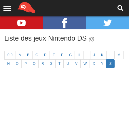
Liste des jeux Nintendo DS
(0)
0-9
A
B
C
D
E
F
G
H
I
J
K
L
M
N
O
P
Q
R
S
T
U
V
W
X
Y
Z