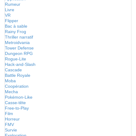
Rumeur
Livre
VR
Flipper
Bac à sable
Rainy Frog
Thriller narratif
Metroidvania
Tower Defense
Dungeon RPG
Rogue-Lite
Hack-and-Slash
Cascade
Battle Royale
Moba
Coopération
Mecha
Pokémon-Like
Casse-tête
Free-to-Play
Film
Horreur
FMV
Survie
Exploration