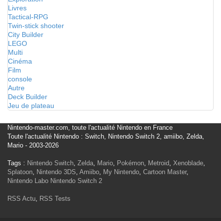
Livres
Tactical-RPG
Twin-stick shooter
City Builder
LEGO
Multi
Cinéma
Film
console
Autre
Deck Builder
Jeu de plateau
Nintendo-master.com, toute l'actualité Nintendo en France
Toute l'actualité Nintendo : Switch, Nintendo Switch 2, amiibo, Zelda,
Mario - 2003-2026
Tags :
Nintendo Switch
,
Zelda
,
Mario
,
Pokémon
,
Metroid
,
Xenoblade
,
Splatoon
,
Nintendo 3DS
,
Amiibo
,
My Nintendo
,
Cartoon Master
,
Nintendo Labo
Nintendo Switch 2
RSS Actu
,
RSS Tests