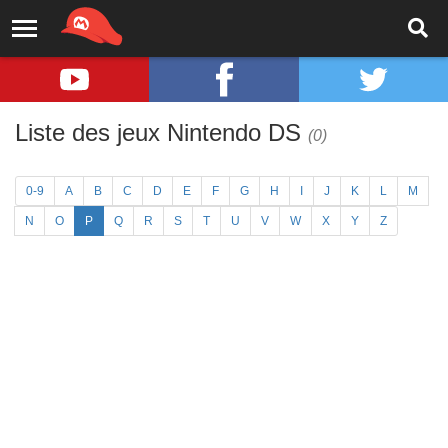
Liste des jeux Nintendo DS
(0)
0-9
A
B
C
D
E
F
G
H
I
J
K
L
M
N
O
P
Q
R
S
T
U
V
W
X
Y
Z