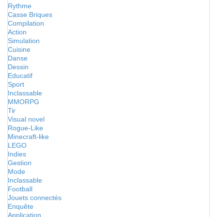
Rythme
Casse Briques
Compilation
Action
Simulation
Cuisine
Danse
Dessin
Educatif
Sport
Inclassable
MMORPG
Tir
Visual novel
Rogue-Like
Minecraft-like
LEGO
Indies
Gestion
Mode
Inclassable
Football
Jouets connectés
Enquête
Application