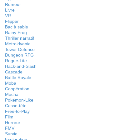
Rumeur
Livre
VR
Flipper
Bac à sable
Rainy Frog
Thriller narratif
Metroidvania
Tower Defense
Dungeon RPG
Rogue-Lite
Hack-and-Slash
Cascade
Battle Royale
Moba
Coopération
Mecha
Pokémon-Like
Casse-tête
Free-to-Play
Film
Horreur
FMV
Survie
Exploration