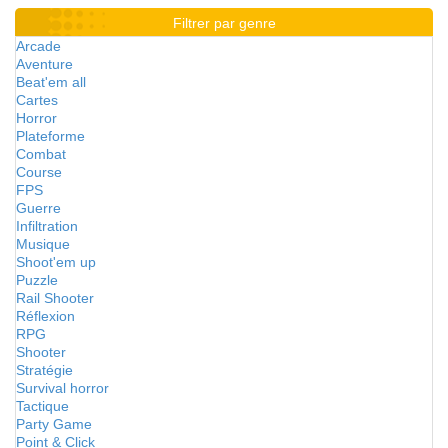
Filtrer par genre
Arcade
Aventure
Beat'em all
Cartes
Horror
Plateforme
Combat
Course
FPS
Guerre
Infiltration
Musique
Shoot'em up
Puzzle
Rail Shooter
Réflexion
RPG
Shooter
Stratégie
Survival horror
Tactique
Party Game
Point & Click