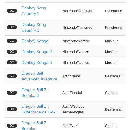
Donkey Kong
GC
Nintendo/Rareware
Plateforme
Country 2
Donkey Kong
GC
Nintendo/Nintendo
Plateforme
Country 3
Donkey Konga
GC
Nintendo/Namco
Musique
Donkey Konga 2
GC
Nintendo/Namco
Musique
Donkey Konga 3
GC
Nintendo/Namco
Musique
Dragon Ball
GC
Atari/Dimps
Beat'em all
Advanced Aventure
Dragon Ball Z :
GC
Atari/Bandai
Combat
Budokai 2
Dragon Ball Z :
Atari/Webfoot
GC
Beat'em all
L\'héritage de Goku
Technologies
Dragon Ball Z
GC
Atari/Atari
Combat
Budokai