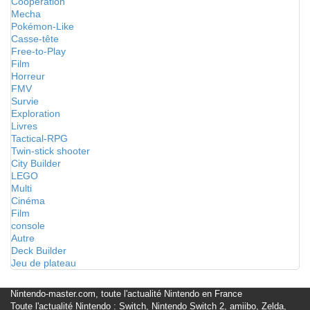
Coopération
Mecha
Pokémon-Like
Casse-tête
Free-to-Play
Film
Horreur
FMV
Survie
Exploration
Livres
Tactical-RPG
Twin-stick shooter
City Builder
LEGO
Multi
Cinéma
Film
console
Autre
Deck Builder
Jeu de plateau
Nintendo-master.com, toute l'actualité Nintendo en France
Toute l'actualité Nintendo : Switch, Nintendo Switch 2, amiibo, Zelda,