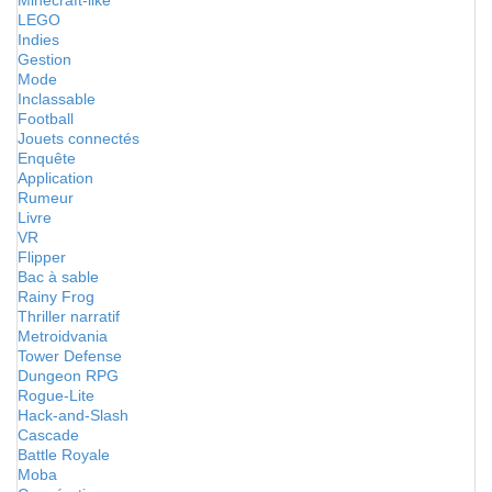
Minecraft-like
LEGO
Indies
Gestion
Mode
Inclassable
Football
Jouets connectés
Enquête
Application
Rumeur
Livre
VR
Flipper
Bac à sable
Rainy Frog
Thriller narratif
Metroidvania
Tower Defense
Dungeon RPG
Rogue-Lite
Hack-and-Slash
Cascade
Battle Royale
Moba