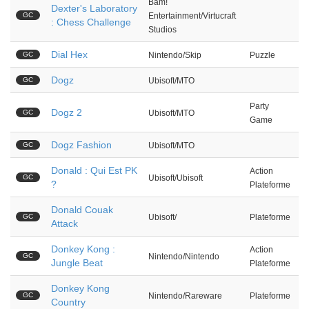
Bam!
Dexter's Laboratory
GC
Entertainment/Virtucraft
: Chess Challenge
Studios
Dial Hex
GC
Nintendo/Skip
Puzzle
Dogz
GC
Ubisoft/MTO
Party
Dogz 2
GC
Ubisoft/MTO
Game
Dogz Fashion
GC
Ubisoft/MTO
Donald : Qui Est PK
Action
GC
Ubisoft/Ubisoft
?
Plateforme
Donald Couak
GC
Ubisoft/
Plateforme
Attack
Donkey Kong :
Action
GC
Nintendo/Nintendo
Jungle Beat
Plateforme
Donkey Kong
GC
Nintendo/Rareware
Plateforme
Country