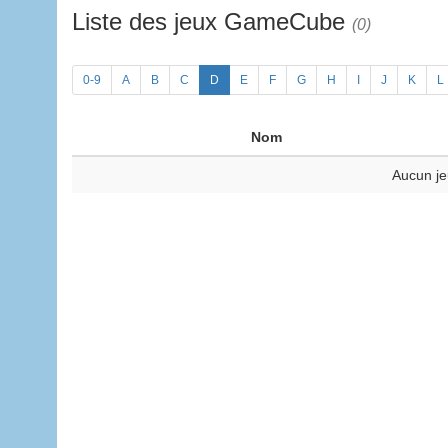
Liste des jeux GameCube
(0)
0-9
A
B
C
D
E
F
G
H
I
J
K
L
Nom
Aucun je