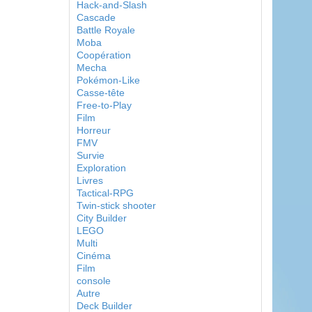
Hack-and-Slash
Cascade
Battle Royale
Moba
Coopération
Mecha
Pokémon-Like
Casse-tête
Free-to-Play
Film
Horreur
FMV
Survie
Exploration
Livres
Tactical-RPG
Twin-stick shooter
City Builder
LEGO
Multi
Cinéma
Film
console
Autre
Deck Builder