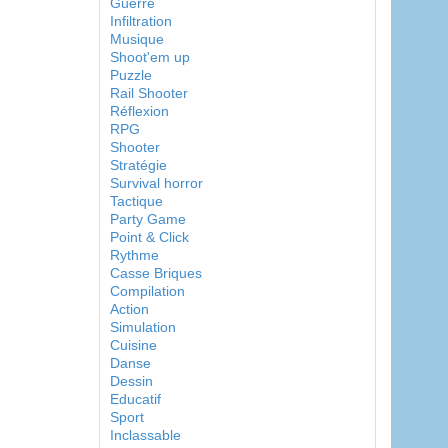
Guerre
Infiltration
Musique
Shoot'em up
Puzzle
Rail Shooter
Réflexion
RPG
Shooter
Stratégie
Survival horror
Tactique
Party Game
Point & Click
Rythme
Casse Briques
Compilation
Action
Simulation
Cuisine
Danse
Dessin
Educatif
Sport
Inclassable