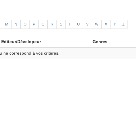
M
N
O
P
Q
R
S
T
U
V
W
X
Y
Z
Editeur/Dévelopeur
Genres
u ne correspond à vos critères.