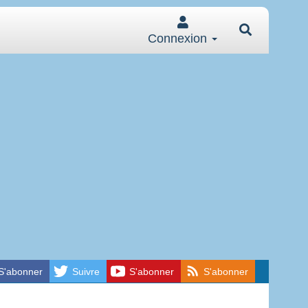
Connexion
S'abonner
Suivre
S'abonner
S'abonner