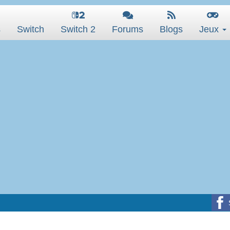
s
Switch
Switch 2
Forums
Blogs
Jeux