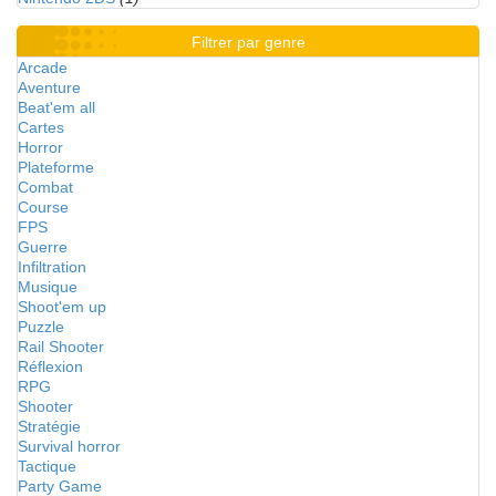
Filtrer par genre
Arcade
Aventure
Beat'em all
Cartes
Horror
Plateforme
Combat
Course
FPS
Guerre
Infiltration
Musique
Shoot'em up
Puzzle
Rail Shooter
Réflexion
RPG
Shooter
Stratégie
Survival horror
Tactique
Party Game