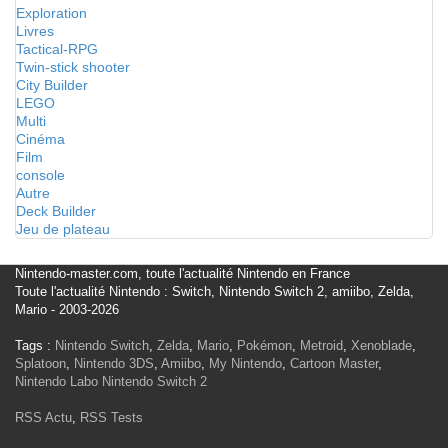
Exploration
Livres
Tactical-RPG
Twin-stick shooter
City Builder
LEGO
Multi
Cinéma
Film
console
Autre
Deck Builder
Jeu de plateau
Nintendo-master.com, toute l'actualité Nintendo en France
Toute l'actualité Nintendo : Switch, Nintendo Switch 2, amiibo, Zelda,
Mario - 2003-2026
Tags :
Nintendo Switch
,
Zelda
,
Mario
,
Pokémon
,
Metroid
,
Xenoblade
,
Splatoon
,
Nintendo 3DS
,
Amiibo
,
My Nintendo
,
Cartoon Master
,
Nintendo Labo
Nintendo Switch 2
RSS Actu
,
RSS Tests