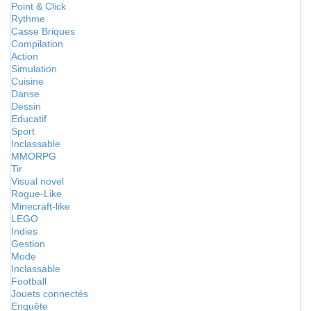
Point & Click
Rythme
Casse Briques
Compilation
Action
Simulation
Cuisine
Danse
Dessin
Educatif
Sport
Inclassable
MMORPG
Tir
Visual novel
Rogue-Like
Minecraft-like
LEGO
Indies
Gestion
Mode
Inclassable
Football
Jouets connectés
Enquête