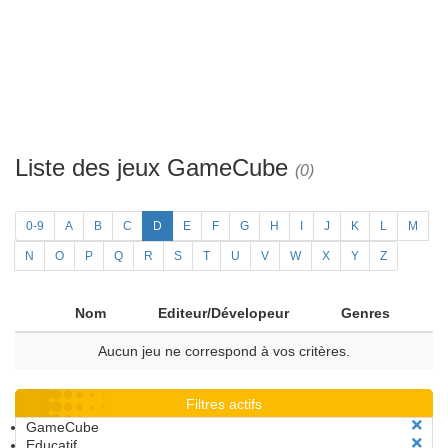
Liste des jeux GameCube
(0)
0-9
A
B
C
D
E
F
G
H
I
J
K
L
M
N
O
P
Q
R
S
T
U
V
W
X
Y
Z
Nom
Editeur/Dévelopeur
Genres
Aucun jeu ne correspond à vos critères.
Filtres actifs
GameCube
Educatif