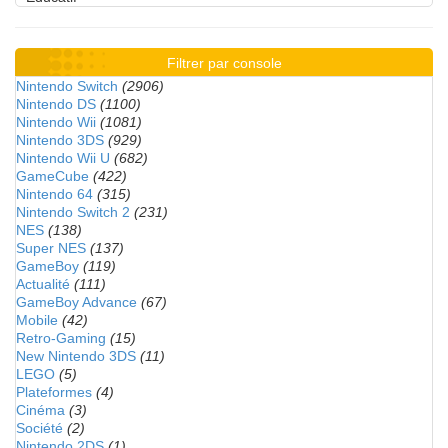
Filtrer par console
Nintendo Switch
(2906)
Nintendo DS
(1100)
Nintendo Wii
(1081)
Nintendo 3DS
(929)
Nintendo Wii U
(682)
GameCube
(422)
Nintendo 64
(315)
Nintendo Switch 2
(231)
NES
(138)
Super NES
(137)
GameBoy
(119)
Actualité
(111)
GameBoy Advance
(67)
Mobile
(42)
Retro-Gaming
(15)
New Nintendo 3DS
(11)
LEGO
(5)
Plateformes
(4)
Cinéma
(3)
Société
(2)
Nintendo 2DS
(1)