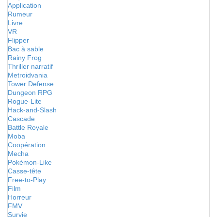
Application
Rumeur
Livre
VR
Flipper
Bac à sable
Rainy Frog
Thriller narratif
Metroidvania
Tower Defense
Dungeon RPG
Rogue-Lite
Hack-and-Slash
Cascade
Battle Royale
Moba
Coopération
Mecha
Pokémon-Like
Casse-tête
Free-to-Play
Film
Horreur
FMV
Survie