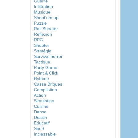
Guerre
Infiltration
Musique
Shoot'em up
Puzzle
Rail Shooter
Réflexion
RPG
Shooter
Stratégie
Survival horror
Tactique
Party Game
Point & Click
Rythme
Casse Briques
Compilation
Action
Simulation
Cuisine
Danse
Dessin
Educatif
Sport
Inclassable