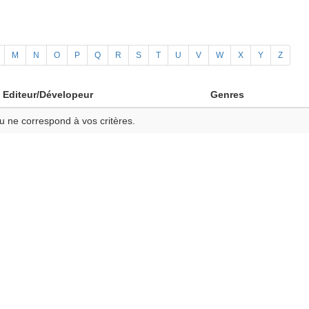
M
N
O
P
Q
R
S
T
U
V
W
X
Y
Z
Editeur/Dévelopeur
Genres
u ne correspond à vos critères.