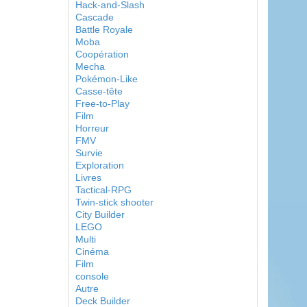
Hack-and-Slash
Cascade
Battle Royale
Moba
Coopération
Mecha
Pokémon-Like
Casse-tête
Free-to-Play
Film
Horreur
FMV
Survie
Exploration
Livres
Tactical-RPG
Twin-stick shooter
City Builder
LEGO
Multi
Cinéma
Film
console
Autre
Deck Builder