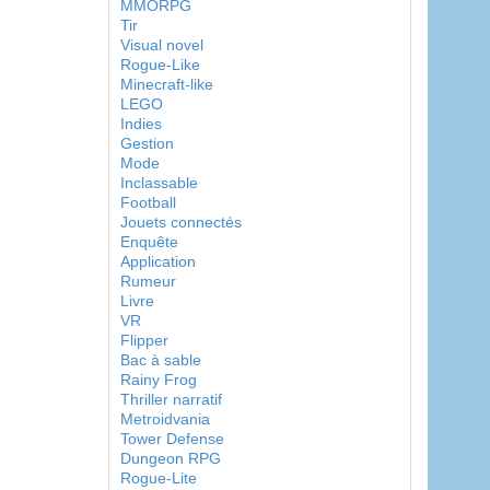
MMORPG
Tir
Visual novel
Rogue-Like
Minecraft-like
LEGO
Indies
Gestion
Mode
Inclassable
Football
Jouets connectés
Enquête
Application
Rumeur
Livre
VR
Flipper
Bac à sable
Rainy Frog
Thriller narratif
Metroidvania
Tower Defense
Dungeon RPG
Rogue-Lite