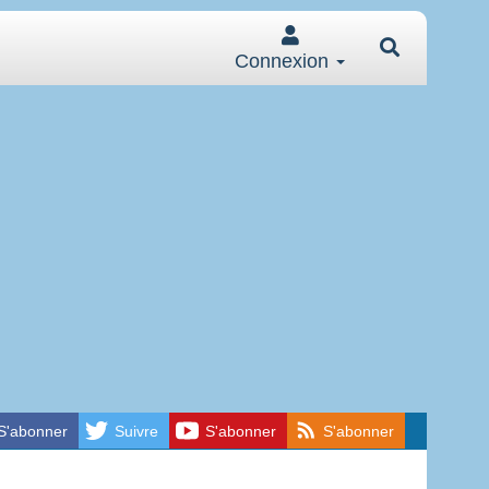
Connexion
S'abonner
Suivre
S'abonner
S'abonner