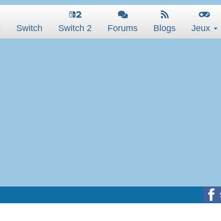
s
Switch
Switch 2
Forums
Blogs
Jeux