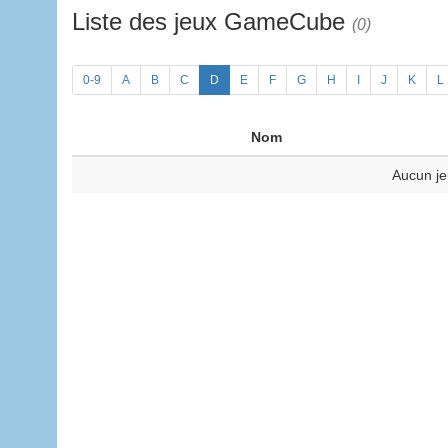
Liste des jeux GameCube
(0)
0-9
A
B
C
D
E
F
G
H
I
J
K
L
Nom
Aucun je