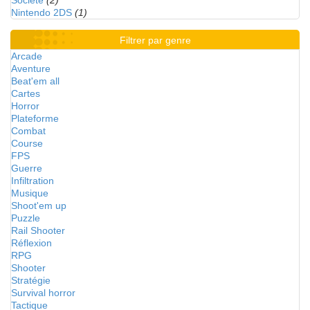
Société
(2)
Nintendo 2DS
(1)
Filtrer par genre
Arcade
Aventure
Beat'em all
Cartes
Horror
Plateforme
Combat
Course
FPS
Guerre
Infiltration
Musique
Shoot'em up
Puzzle
Rail Shooter
Réflexion
RPG
Shooter
Stratégie
Survival horror
Tactique