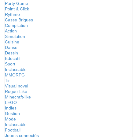
Party Game
Point & Click
Rythme
Casse Briques
Compilation
Action
Simulation
Cuisine
Danse
Dessin
Educatif
Sport
Inclassable
MMORPG
Tir
Visual novel
Rogue-Like
Minecraft-like
LEGO
Indies
Gestion
Mode
Inclassable
Football
Jouets connectés