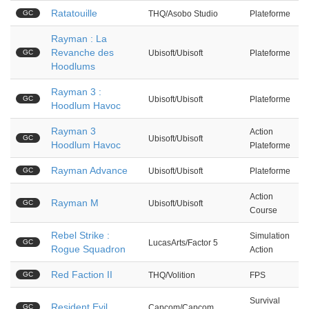
Ratatouille
GC
THQ/Asobo Studio
Plateforme
Rayman : La
Revanche des
GC
Ubisoft/Ubisoft
Plateforme
Hoodlums
Rayman 3 :
GC
Ubisoft/Ubisoft
Plateforme
Hoodlum Havoc
Rayman 3
Action
GC
Ubisoft/Ubisoft
Hoodlum Havoc
Plateforme
Rayman Advance
GC
Ubisoft/Ubisoft
Plateforme
Action
Rayman M
GC
Ubisoft/Ubisoft
Course
Rebel Strike :
Simulation
GC
LucasArts/Factor 5
Rogue Squadron
Action
Red Faction II
GC
THQ/Volition
FPS
Survival
Resident Evil
GC
Capcom/Capcom