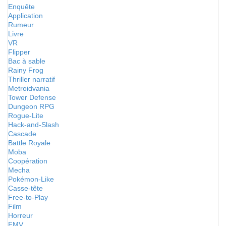
Enquête
Application
Rumeur
Livre
VR
Flipper
Bac à sable
Rainy Frog
Thriller narratif
Metroidvania
Tower Defense
Dungeon RPG
Rogue-Lite
Hack-and-Slash
Cascade
Battle Royale
Moba
Coopération
Mecha
Pokémon-Like
Casse-tête
Free-to-Play
Film
Horreur
FMV