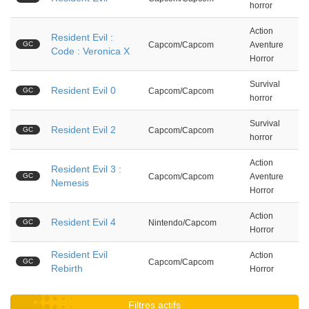
horror
Action
Resident Evil :
GC
Capcom/Capcom
Aventure
Code : Veronica X
Horror
Survival
Resident Evil 0
GC
Capcom/Capcom
horror
Survival
Resident Evil 2
GC
Capcom/Capcom
horror
Action
Resident Evil 3 :
GC
Capcom/Capcom
Aventure
Nemesis
Horror
Action
Resident Evil 4
GC
Nintendo/Capcom
Horror
Resident Evil
Action
GC
Capcom/Capcom
Rebirth
Horror
Filtres actifs