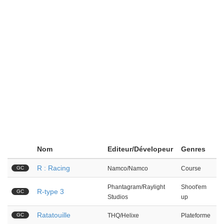
Nom
Editeur/Dévelopeur
Genres
R : Racing
GC
Namco/Namco
Course
Phantagram/Raylight
Shoot'em
R-type 3
GC
Studios
up
Ratatouille
GC
THQ/Helixe
Plateforme