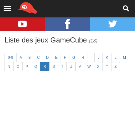
Liste des jeux GameCube
(18)
0-9
A
B
C
D
E
F
G
H
I
J
K
L
M
N
O
P
Q
R
S
T
U
V
W
X
Y
Z