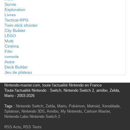
Survie
Exploration
Livres
Tactical-RPG
Twin-stick shooter
City Builder
LEGO
Multi
Cinéma
Film
console
Autre
Deck Builder
Jeu de plateau
Nintendo-master.com, toute l'actualité Nintendo en France
Toute l'actualité Nintendo : Switch, Nintendo Switch 2, amiibo, Zelda,
Mario - 2003-2026
Tags :
Nintendo Switch
,
Zelda
,
Mario
,
Pokémon
,
Metroid
,
Xenoblade
,
Splatoon
,
Nintendo 3DS
,
Amiibo
,
My Nintendo
,
Cartoon Master
,
Nintendo Labo
Nintendo Switch 2
RSS Actu
,
RSS Tests