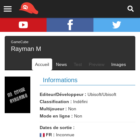
GameCube
Rayman M
Accueil
News
Test
Preview
Images
Informations
Editeur/Développeur :
Ubisoft/Ubisoft
Classification :
Indéfini
Multijoueur :
Non
Mode en ligne :
Non
Dates de sortie :
FR :
Inconnue