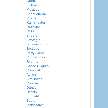
Guerre
Infiltration
Musique
Shoot'em up
Puzzle
Rail Shooter
Réflexion
RPG
Shooter
Stratégie
Survival horror
Tactique
Party Game
Point & Click
Rythme
Casse Briques
Compilation
Action
Simulation
Cuisine
Danse
Dessin
Educatif
Sport
Inclassable