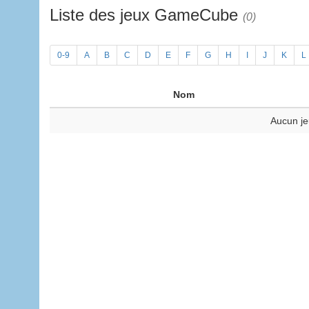
Liste des jeux GameCube
(0)
0-9
A
B
C
D
E
F
G
H
I
J
K
L
Nom
Aucun je