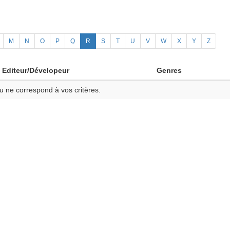
M
N
O
P
Q
R
S
T
U
V
W
X
Y
Z
Editeur/Dévelopeur
Genres
u ne correspond à vos critères.