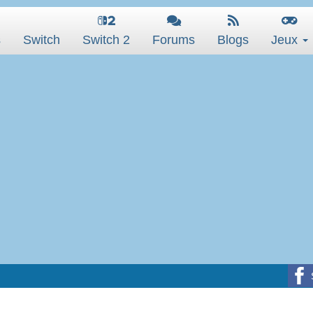
s
Switch
Switch 2
Forums
Blogs
Jeux