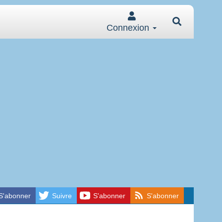
Connexion
S'abonner
Suivre
S'abonner
S'abonner