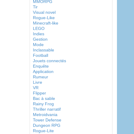
MMORPG
Tir
Visual novel
Rogue-Like
Minecraft-like
LEGO
Indies
Gestion
Mode
Inclassable
Football
Jouets connectés
Enquête
Application
Rumeur
Livre
VR
Flipper
Bac à sable
Rainy Frog
Thriller narratif
Metroidvania
Tower Defense
Dungeon RPG
Rogue-Lite