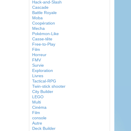
Hack-and-Slash
Cascade
Battle Royale
Moba
Coopération
Mecha
Pokémon-Like
Casse-tête
Free-to-Play
Film
Horreur
FMV
Survie
Exploration
Livres
Tactical-RPG
Twin-stick shooter
City Builder
LEGO
Multi
Cinéma
Film
console
Autre
Deck Builder