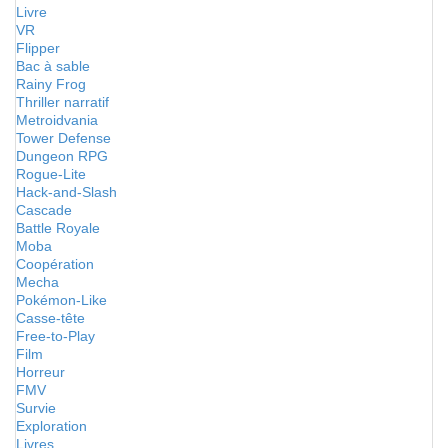
Livre
VR
Flipper
Bac à sable
Rainy Frog
Thriller narratif
Metroidvania
Tower Defense
Dungeon RPG
Rogue-Lite
Hack-and-Slash
Cascade
Battle Royale
Moba
Coopération
Mecha
Pokémon-Like
Casse-tête
Free-to-Play
Film
Horreur
FMV
Survie
Exploration
Livres