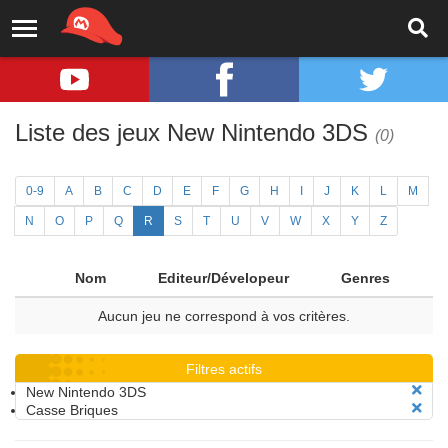
Liste des jeux New Nintendo 3DS
(0)
0-9
A
B
C
D
E
F
G
H
I
J
K
L
M
N
O
P
Q
R
S
T
U
V
W
X
Y
Z
Nom
Editeur/Dévelopeur
Genres
Aucun jeu ne correspond à vos critères.
Filtres actifs
New Nintendo 3DS
Casse Briques