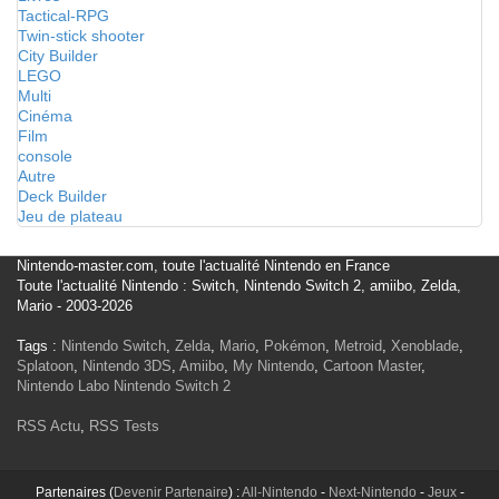
Tactical-RPG
Twin-stick shooter
City Builder
LEGO
Multi
Cinéma
Film
console
Autre
Deck Builder
Jeu de plateau
Nintendo-master.com, toute l'actualité Nintendo en France
Toute l'actualité Nintendo : Switch, Nintendo Switch 2, amiibo, Zelda,
Mario - 2003-2026
Tags :
Nintendo Switch
,
Zelda
,
Mario
,
Pokémon
,
Metroid
,
Xenoblade
,
Splatoon
,
Nintendo 3DS
,
Amiibo
,
My Nintendo
,
Cartoon Master
,
Nintendo Labo
Nintendo Switch 2
RSS Actu
,
RSS Tests
Partenaires (
Devenir Partenaire
) :
All-Nintendo
-
Next-Nintendo
-
Jeux
-