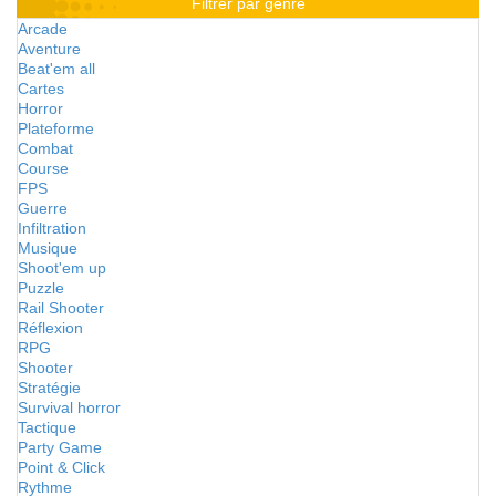
Filtrer par genre
Arcade
Aventure
Beat'em all
Cartes
Horror
Plateforme
Combat
Course
FPS
Guerre
Infiltration
Musique
Shoot'em up
Puzzle
Rail Shooter
Réflexion
RPG
Shooter
Stratégie
Survival horror
Tactique
Party Game
Point & Click
Rythme