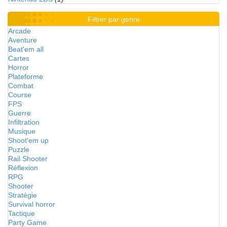
Filtrer par genre
Arcade
Aventure
Beat'em all
Cartes
Horror
Plateforme
Combat
Course
FPS
Guerre
Infiltration
Musique
Shoot'em up
Puzzle
Rail Shooter
Réflexion
RPG
Shooter
Stratégie
Survival horror
Tactique
Party Game