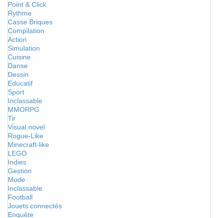
Point & Click
Rythme
Casse Briques
Compilation
Action
Simulation
Cuisine
Danse
Dessin
Educatif
Sport
Inclassable
MMORPG
Tir
Visual novel
Rogue-Like
Minecraft-like
LEGO
Indies
Gestion
Mode
Inclassable
Football
Jouets connectés
Enquête