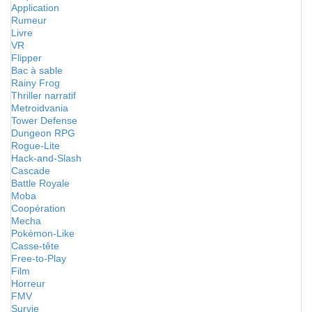
Application
Rumeur
Livre
VR
Flipper
Bac à sable
Rainy Frog
Thriller narratif
Metroidvania
Tower Defense
Dungeon RPG
Rogue-Lite
Hack-and-Slash
Cascade
Battle Royale
Moba
Coopération
Mecha
Pokémon-Like
Casse-tête
Free-to-Play
Film
Horreur
FMV
Survie