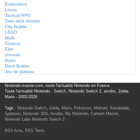
Exploration
Livres
Tactical-RPG
Twin-stick shooter
City Builder
LEGO
Multi
Cinéma
Film
console
Autre
Deck Builder
Jeu de plateau
Nintendo-master.com, toute l'actualité Nintendo en France
Toute l'actualité Nintendo : Switch, Nintendo Switch 2, amiibo, Zelda,
Mario - 2003-2026
Tags :
Nintendo Switch
,
Zelda
,
Mario
,
Pokémon
,
Metroid
,
Xenoblade
,
Splatoon
,
Nintendo 3DS
,
Amiibo
,
My Nintendo
,
Cartoon Master
,
Nintendo Labo
Nintendo Switch 2
RSS Actu
,
RSS Tests