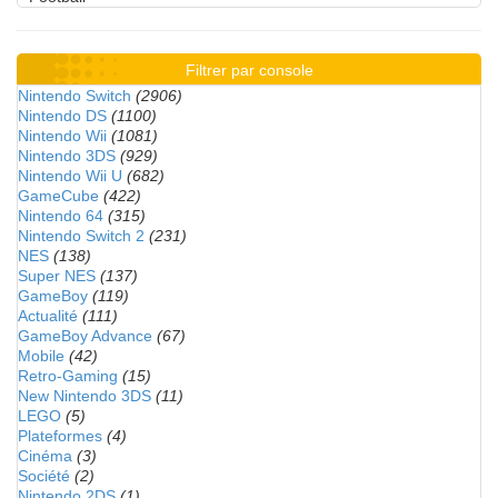
Filtrer par console
Nintendo Switch
(2906)
Nintendo DS
(1100)
Nintendo Wii
(1081)
Nintendo 3DS
(929)
Nintendo Wii U
(682)
GameCube
(422)
Nintendo 64
(315)
Nintendo Switch 2
(231)
NES
(138)
Super NES
(137)
GameBoy
(119)
Actualité
(111)
GameBoy Advance
(67)
Mobile
(42)
Retro-Gaming
(15)
New Nintendo 3DS
(11)
LEGO
(5)
Plateformes
(4)
Cinéma
(3)
Société
(2)
Nintendo 2DS
(1)