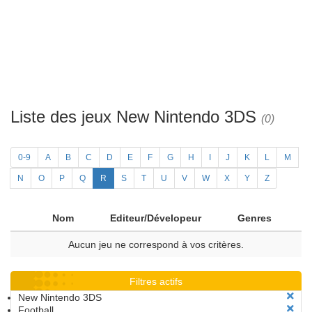
Liste des jeux New Nintendo 3DS
(0)
0-9
A
B
C
D
E
F
G
H
I
J
K
L
M
N
O
P
Q
R
S
T
U
V
W
X
Y
Z
Nom
Editeur/Dévelopeur
Genres
Aucun jeu ne correspond à vos critères.
Filtres actifs
New Nintendo 3DS
Football