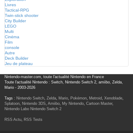
Livres
Tactical-RPG
Twin-stick shooter
City Builder
LEGO
Multi
Cinéma
Film
console
Autre
Deck Builder
Jeu de plateau
Nintendo-master.com, toute l'actualité Nintendo en France
Toute l'actualité Nintendo : Switch, Nintendo Switch 2, amiibo, Zelda,
Mario - 2003-2026
Tags :
Nintendo Switch
,
Zelda
,
Mario
,
Pokémon
,
Metroid
,
Xenoblade
,
Splatoon
,
Nintendo 3DS
,
Amiibo
,
My Nintendo
,
Cartoon Master
,
Nintendo Labo
Nintendo Switch 2
RSS Actu
,
RSS Tests