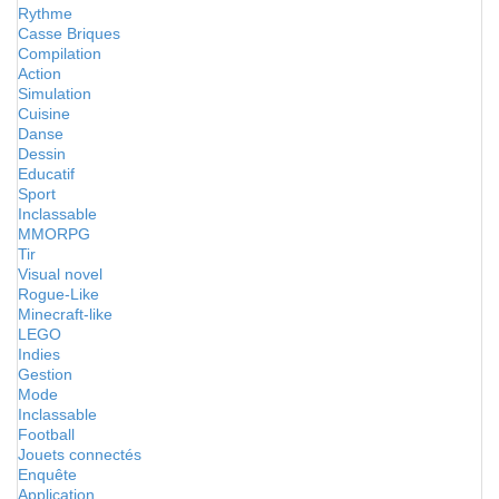
Rythme
Casse Briques
Compilation
Action
Simulation
Cuisine
Danse
Dessin
Educatif
Sport
Inclassable
MMORPG
Tir
Visual novel
Rogue-Like
Minecraft-like
LEGO
Indies
Gestion
Mode
Inclassable
Football
Jouets connectés
Enquête
Application