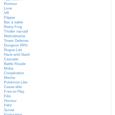
Rumeur
Livre
VR
Flipper
Bac à sable
Rainy Frog
Thriller narratif
Metroidvania
Tower Defense
Dungeon RPG
Rogue-Lite
Hack-and-Slash
Cascade
Battle Royale
Moba
Coopération
Mecha
Pokémon-Like
Casse-tête
Free-to-Play
Film
Horreur
FMV
Survie
Exploration