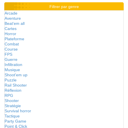
Filtrer par genre
Arcade
Aventure
Beat'em all
Cartes
Horror
Plateforme
Combat
Course
FPS
Guerre
Infiltration
Musique
Shoot'em up
Puzzle
Rail Shooter
Réflexion
RPG
Shooter
Stratégie
Survival horror
Tactique
Party Game
Point & Click