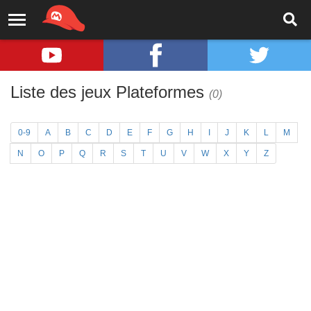
Liste des jeux Plateformes
(0)
0-9
A
B
C
D
E
F
G
H
I
J
K
L
M
N
O
P
Q
R
S
T
U
V
W
X
Y
Z