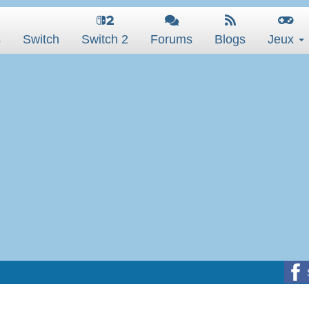
s
Switch
Switch 2
Forums
Blogs
Jeux