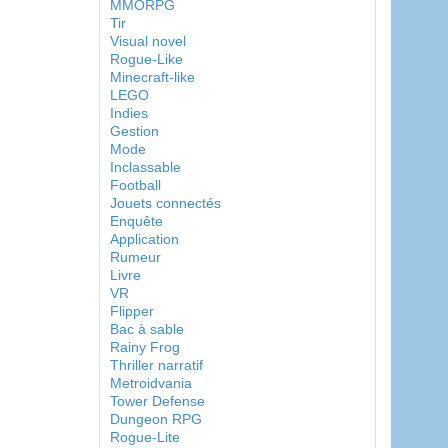
MMORPG
Tir
Visual novel
Rogue-Like
Minecraft-like
LEGO
Indies
Gestion
Mode
Inclassable
Football
Jouets connectés
Enquête
Application
Rumeur
Livre
VR
Flipper
Bac à sable
Rainy Frog
Thriller narratif
Metroidvania
Tower Defense
Dungeon RPG
Rogue-Lite