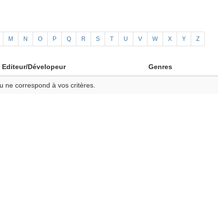
M
N
O
P
Q
R
S
T
U
V
W
X
Y
Z
Editeur/Dévelopeur
Genres
u ne correspond à vos critères.