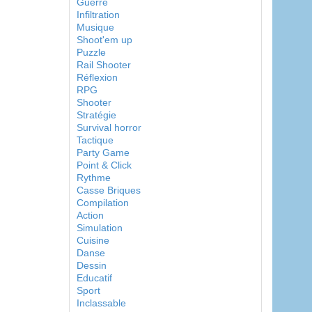
Guerre
Infiltration
Musique
Shoot'em up
Puzzle
Rail Shooter
Réflexion
RPG
Shooter
Stratégie
Survival horror
Tactique
Party Game
Point & Click
Rythme
Casse Briques
Compilation
Action
Simulation
Cuisine
Danse
Dessin
Educatif
Sport
Inclassable