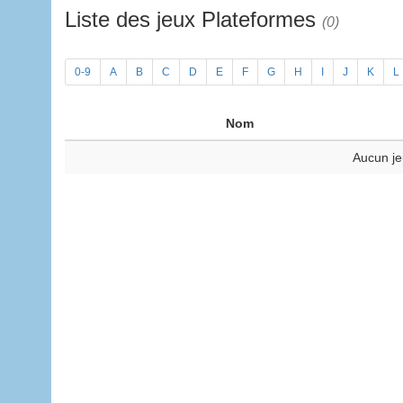
Liste des jeux Plateformes
(0)
0-9
A
B
C
D
E
F
G
H
I
J
K
L
Nom
Aucun je