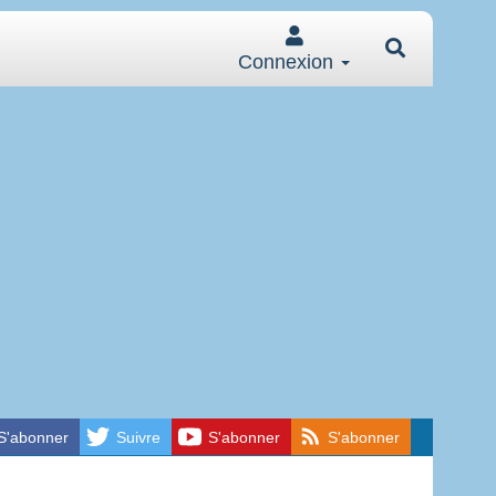
Connexion
S'abonner
Suivre
S'abonner
S'abonner