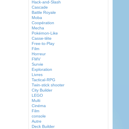
Hack-and-Slash
Cascade
Battle Royale
Moba
Coopération
Mecha
Pokémon-Like
Casse-tête
Free-to-Play
Film
Horreur
FMV
Survie
Exploration
Livres
Tactical-RPG
Twin-stick shooter
City Builder
LEGO
Multi
Cinéma
Film
console
Autre
Deck Builder