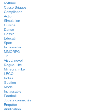
Rythme
Casse Briques
Compilation
Action
Simulation
Cuisine
Danse
Dessin
Educatif
Sport
Inclassable
MMORPG
Tir
Visual novel
Rogue-Like
Minecraft-like
LEGO
Indies
Gestion
Mode
Inclassable
Football
Jouets connectés
Enquête
Application