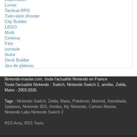
Livres
Tactical-RPG
Twin-stick shooter
City Builder
LEGO
Multi
Cinéma
Film
console
Autre
Deck Builder
Jeu de plateau
Nintendo-master.com, toute l'actualité Nintendo en France
Toute l'actualité Nintendo : Switch, Nintendo Switch 2, amiibo, Zelda,
Mario - 2003-2026
Tags :
Nintendo Switch
,
Zelda
,
Mario
,
Pokémon
,
Metroid
,
Xenoblade
,
Splatoon
,
Nintendo 3DS
,
Amiibo
,
My Nintendo
,
Cartoon Master
,
Nintendo Labo
Nintendo Switch 2
RSS Actu
,
RSS Tests