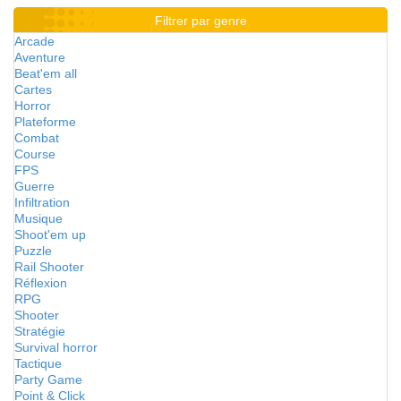
Filtrer par genre
Arcade
Aventure
Beat'em all
Cartes
Horror
Plateforme
Combat
Course
FPS
Guerre
Infiltration
Musique
Shoot'em up
Puzzle
Rail Shooter
Réflexion
RPG
Shooter
Stratégie
Survival horror
Tactique
Party Game
Point & Click