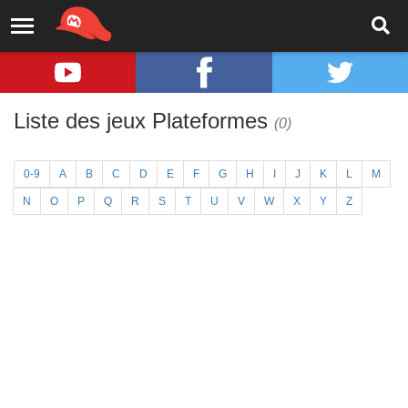
Liste des jeux Plateformes
(0)
0-9
A
B
C
D
E
F
G
H
I
J
K
L
M
N
O
P
Q
R
S
T
U
V
W
X
Y
Z