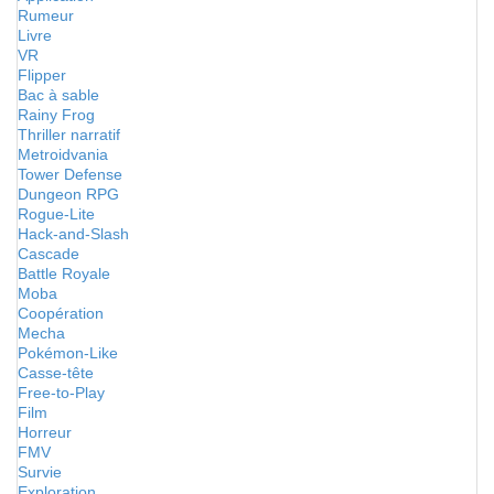
Rumeur
Livre
VR
Flipper
Bac à sable
Rainy Frog
Thriller narratif
Metroidvania
Tower Defense
Dungeon RPG
Rogue-Lite
Hack-and-Slash
Cascade
Battle Royale
Moba
Coopération
Mecha
Pokémon-Like
Casse-tête
Free-to-Play
Film
Horreur
FMV
Survie
Exploration