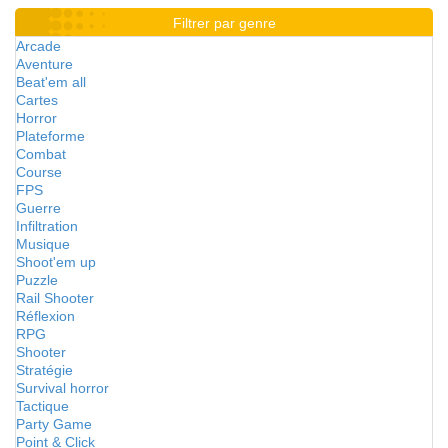
Filtrer par genre
Arcade
Aventure
Beat'em all
Cartes
Horror
Plateforme
Combat
Course
FPS
Guerre
Infiltration
Musique
Shoot'em up
Puzzle
Rail Shooter
Réflexion
RPG
Shooter
Stratégie
Survival horror
Tactique
Party Game
Point & Click