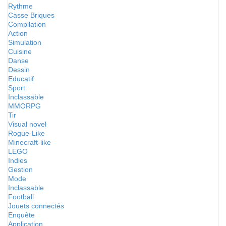
Rythme
Casse Briques
Compilation
Action
Simulation
Cuisine
Danse
Dessin
Educatif
Sport
Inclassable
MMORPG
Tir
Visual novel
Rogue-Like
Minecraft-like
LEGO
Indies
Gestion
Mode
Inclassable
Football
Jouets connectés
Enquête
Application