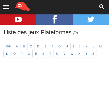
Liste des jeux Plateformes
(0)
0-9
A
B
C
D
E
F
G
H
I
J
K
L
M
N
O
P
Q
R
S
T
U
V
W
X
Y
Z