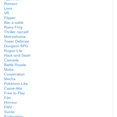
Rumeur
Livre
VR
Flipper
Bac à sable
Rainy Frog
Thriller narratif
Metroidvania
Tower Defense
Dungeon RPG
Rogue-Lite
Hack-and-Slash
Cascade
Battle Royale
Moba
Coopération
Mecha
Pokémon-Like
Casse-tête
Free-to-Play
Film
Horreur
FMV
Survie
Exploration