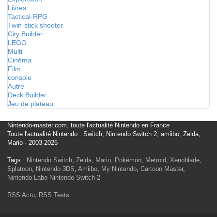
Livres
Tactical-RPG
Twin-stick shooter
City Builder
LEGO
Multi
Cinéma
Film
console
Autre
Deck Builder
Jeu de plateau
Nintendo-master.com, toute l'actualité Nintendo en France
Toute l'actualité Nintendo : Switch, Nintendo Switch 2, amiibo, Zelda,
Mario - 2003-2026
Tags :
Nintendo Switch
,
Zelda
,
Mario
,
Pokémon
,
Metroid
,
Xenoblade
,
Splatoon
,
Nintendo 3DS
,
Amiibo
,
My Nintendo
,
Cartoon Master
,
Nintendo Labo
Nintendo Switch 2
RSS Actu
,
RSS Tests