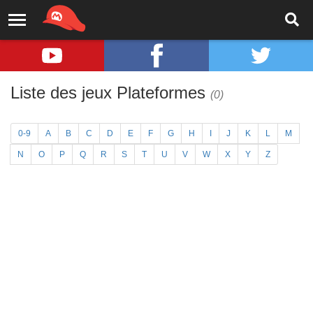
Liste des jeux Plateformes
(0)
0-9
A
B
C
D
E
F
G
H
I
J
K
L
M
N
O
P
Q
R
S
T
U
V
W
X
Y
Z