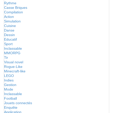
Rythme
Casse Briques
Compilation
Action
Simulation
Cuisine
Danse
Dessin
Educatif
Sport
Inclassable
MMORPG
Tir
Visual novel
Rogue-Like
Minecraft-like
LEGO
Indies
Gestion
Mode
Inclassable
Football
Jouets connectés
Enquête
Application