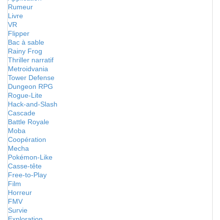
Rumeur
Livre
VR
Flipper
Bac à sable
Rainy Frog
Thriller narratif
Metroidvania
Tower Defense
Dungeon RPG
Rogue-Lite
Hack-and-Slash
Cascade
Battle Royale
Moba
Coopération
Mecha
Pokémon-Like
Casse-tête
Free-to-Play
Film
Horreur
FMV
Survie
Exploration