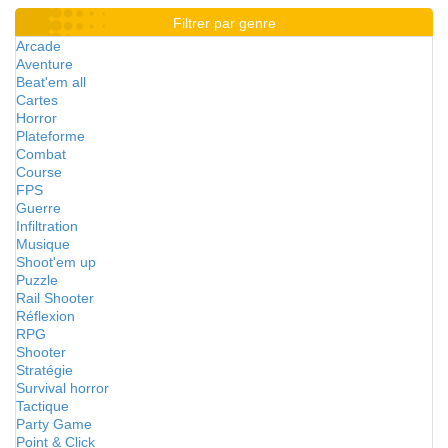
Filtrer par genre
Arcade
Aventure
Beat'em all
Cartes
Horror
Plateforme
Combat
Course
FPS
Guerre
Infiltration
Musique
Shoot'em up
Puzzle
Rail Shooter
Réflexion
RPG
Shooter
Stratégie
Survival horror
Tactique
Party Game
Point & Click