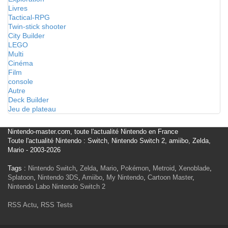
Livres
Tactical-RPG
Twin-stick shooter
City Builder
LEGO
Multi
Cinéma
Film
console
Autre
Deck Builder
Jeu de plateau
Nintendo-master.com, toute l'actualité Nintendo en France
Toute l'actualité Nintendo : Switch, Nintendo Switch 2, amiibo, Zelda,
Mario - 2003-2026
Tags :
Nintendo Switch
,
Zelda
,
Mario
,
Pokémon
,
Metroid
,
Xenoblade
,
Splatoon
,
Nintendo 3DS
,
Amiibo
,
My Nintendo
,
Cartoon Master
,
Nintendo Labo
Nintendo Switch 2
RSS Actu
,
RSS Tests