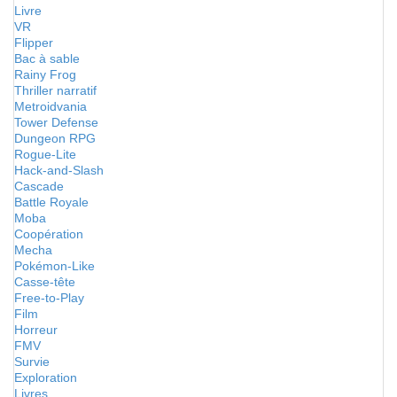
Livre
VR
Flipper
Bac à sable
Rainy Frog
Thriller narratif
Metroidvania
Tower Defense
Dungeon RPG
Rogue-Lite
Hack-and-Slash
Cascade
Battle Royale
Moba
Coopération
Mecha
Pokémon-Like
Casse-tête
Free-to-Play
Film
Horreur
FMV
Survie
Exploration
Livres