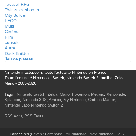
Tactical-RPG
Twin-stick shooter
City Builder
LEGO
Multi
Cinéma
Film
console
Autre
Deck Builder
Jeu de plateau
Nintendo-master.com, toute l'actualité Nintendo en France
Toute l'actualité Nintendo : Switch, Nintendo Switch 2, amiibo, Zelda,
Mario - 2003-2026
Tags :
Nintendo Switch
,
Zelda
,
Mario
,
Pokémon
,
Metroid
,
Xenoblade
,
Splatoon
,
Nintendo 3DS
,
Amiibo
,
My Nintendo
,
Cartoon Master
,
Nintendo Labo
Nintendo Switch 2
RSS Actu
,
RSS Tests
Partenaires (
Devenir Partenaire
) :
All-Nintendo
-
Next-Nintendo
-
Jeux
-