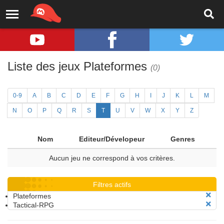
Liste des jeux Plateformes
(0)
0-9
A
B
C
D
E
F
G
H
I
J
K
L
M
N
O
P
Q
R
S
T
U
V
W
X
Y
Z
Nom
Editeur/Dévelopeur
Genres
Aucun jeu ne correspond à vos critères.
Filtres actifs
Plateformes
Tactical-RPG