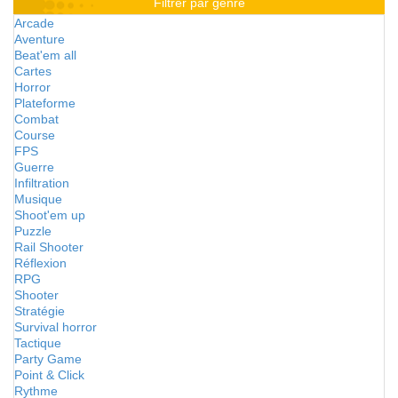
Filtrer par genre
Arcade
Aventure
Beat'em all
Cartes
Horror
Plateforme
Combat
Course
FPS
Guerre
Infiltration
Musique
Shoot'em up
Puzzle
Rail Shooter
Réflexion
RPG
Shooter
Stratégie
Survival horror
Tactique
Party Game
Point & Click
Rythme