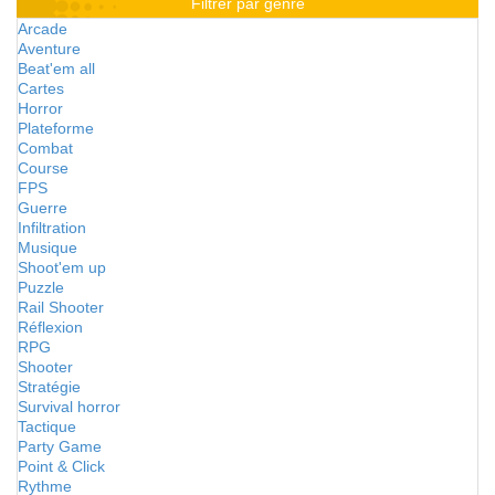
Filtrer par genre
Arcade
Aventure
Beat'em all
Cartes
Horror
Plateforme
Combat
Course
FPS
Guerre
Infiltration
Musique
Shoot'em up
Puzzle
Rail Shooter
Réflexion
RPG
Shooter
Stratégie
Survival horror
Tactique
Party Game
Point & Click
Rythme