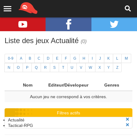
Liste des jeux Actualité
(0)
0-9
A
B
C
D
E
F
G
H
I
J
K
L
M
N
O
P
Q
R
S
T
U
V
W
X
Y
Z
Nom
Editeur/Dévelopeur
Genres
Aucun jeu ne correspond à vos critères.
Filtres actifs
Actualité
Tactical-RPG