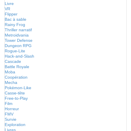
Livre
VR
Flipper
Bac à sable
Rainy Frog
Thriller narratif
Metroidvania
Tower Defense
Dungeon RPG
Rogue-Lite
Hack-and-Slash
Cascade
Battle Royale
Moba
Coopération
Mecha
Pokémon-Like
Casse-tête
Free-to-Play
Film
Horreur
FMV
Survie
Exploration
Livres