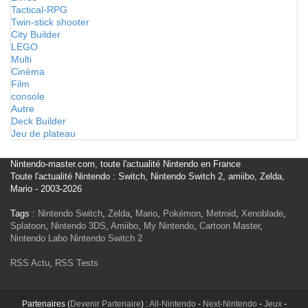
Tactical-RPG
Twin-stick shooter
City Builder
LEGO
Multi
Cinéma
Film
console
Autre
Deck Builder
Jeu de plateau
Nintendo-master.com, toute l'actualité Nintendo en France
Toute l'actualité Nintendo : Switch, Nintendo Switch 2, amiibo, Zelda,
Mario - 2003-2026
Tags :
Nintendo Switch
,
Zelda
,
Mario
,
Pokémon
,
Metroid
,
Xenoblade
,
Splatoon
,
Nintendo 3DS
,
Amiibo
,
My Nintendo
,
Cartoon Master
,
Nintendo Labo
Nintendo Switch 2
RSS Actu
,
RSS Tests
Partenaires (
Devenir Partenaire
) :
All-Nintendo
-
Next-Nintendo
-
Jeux
-