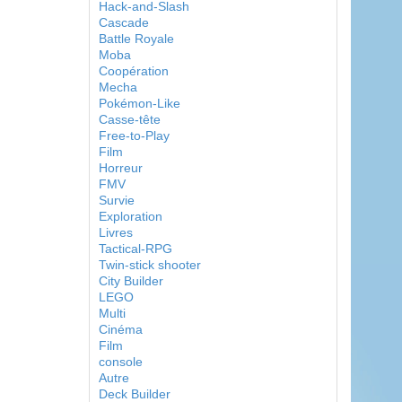
Hack-and-Slash
Cascade
Battle Royale
Moba
Coopération
Mecha
Pokémon-Like
Casse-tête
Free-to-Play
Film
Horreur
FMV
Survie
Exploration
Livres
Tactical-RPG
Twin-stick shooter
City Builder
LEGO
Multi
Cinéma
Film
console
Autre
Deck Builder