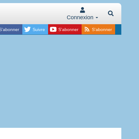
Connexion
S'abonner
Suivre
S'abonner
S'abonner