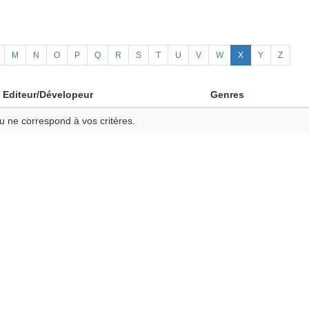
M
N
O
P
Q
R
S
T
U
V
W
X
Y
Z
Editeur/Dévelopeur
Genres
u ne correspond à vos critères.