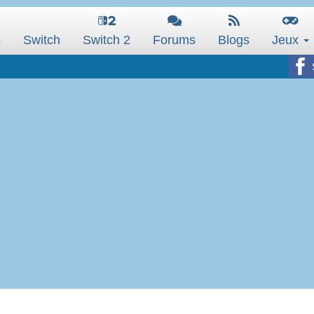
s
Switch
Switch 2
Forums
Blogs
Jeux