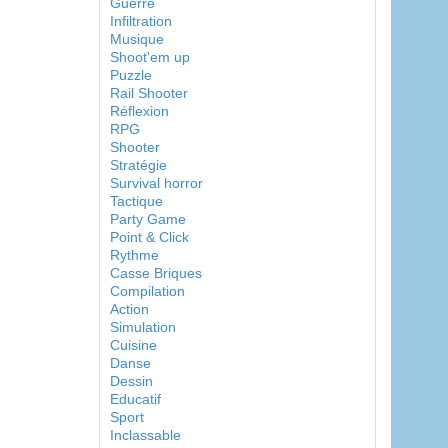
Guerre
Infiltration
Musique
Shoot'em up
Puzzle
Rail Shooter
Réflexion
RPG
Shooter
Stratégie
Survival horror
Tactique
Party Game
Point & Click
Rythme
Casse Briques
Compilation
Action
Simulation
Cuisine
Danse
Dessin
Educatif
Sport
Inclassable