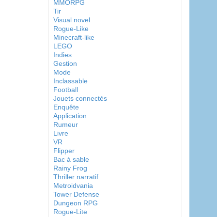
MMORPG
Tir
Visual novel
Rogue-Like
Minecraft-like
LEGO
Indies
Gestion
Mode
Inclassable
Football
Jouets connectés
Enquête
Application
Rumeur
Livre
VR
Flipper
Bac à sable
Rainy Frog
Thriller narratif
Metroidvania
Tower Defense
Dungeon RPG
Rogue-Lite