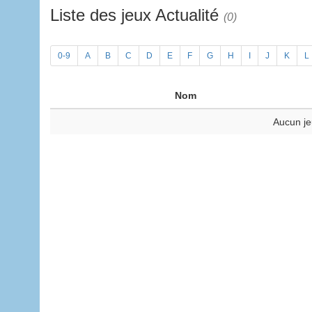
Liste des jeux Actualité
(0)
0-9
A
B
C
D
E
F
G
H
I
J
K
L
Nom
Aucun je