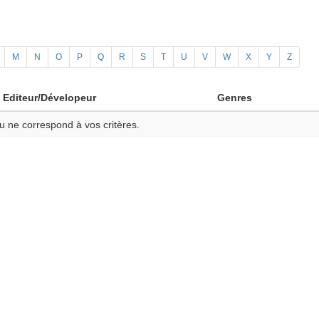
M
N
O
P
Q
R
S
T
U
V
W
X
Y
Z
Editeur/Dévelopeur
Genres
u ne correspond à vos critères.