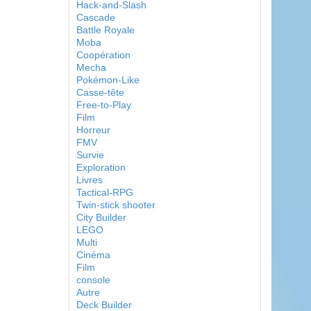
Hack-and-Slash
Cascade
Battle Royale
Moba
Coopération
Mecha
Pokémon-Like
Casse-tête
Free-to-Play
Film
Horreur
FMV
Survie
Exploration
Livres
Tactical-RPG
Twin-stick shooter
City Builder
LEGO
Multi
Cinéma
Film
console
Autre
Deck Builder