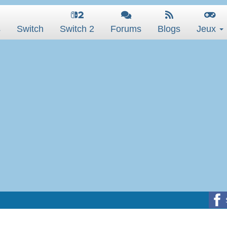
s
Switch
Switch 2
Forums
Blogs
Jeux