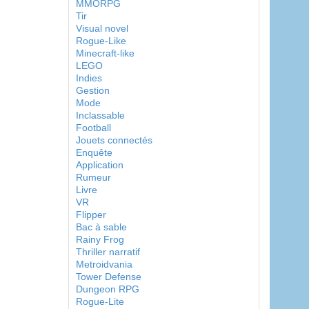
MMORPG
Tir
Visual novel
Rogue-Like
Minecraft-like
LEGO
Indies
Gestion
Mode
Inclassable
Football
Jouets connectés
Enquête
Application
Rumeur
Livre
VR
Flipper
Bac à sable
Rainy Frog
Thriller narratif
Metroidvania
Tower Defense
Dungeon RPG
Rogue-Lite