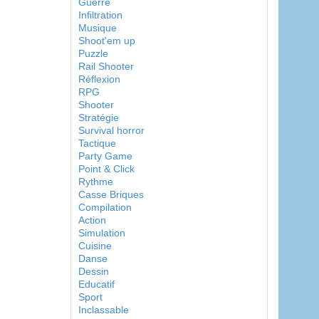
Guerre
Infiltration
Musique
Shoot'em up
Puzzle
Rail Shooter
Réflexion
RPG
Shooter
Stratégie
Survival horror
Tactique
Party Game
Point & Click
Rythme
Casse Briques
Compilation
Action
Simulation
Cuisine
Danse
Dessin
Educatif
Sport
Inclassable