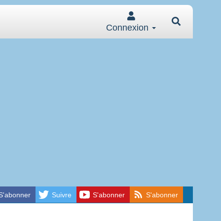
Connexion
S'abonner
Suivre
S'abonner
S'abonner