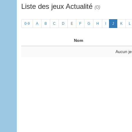
Liste des jeux Actualité
(0)
0-9
A
B
C
D
E
F
G
H
I
J
K
L
Nom
Aucun je