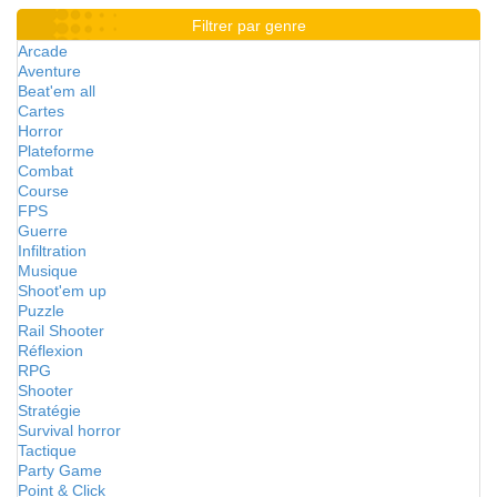
Filtrer par genre
Arcade
Aventure
Beat'em all
Cartes
Horror
Plateforme
Combat
Course
FPS
Guerre
Infiltration
Musique
Shoot'em up
Puzzle
Rail Shooter
Réflexion
RPG
Shooter
Stratégie
Survival horror
Tactique
Party Game
Point & Click