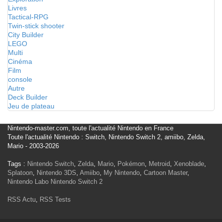
Livres
Tactical-RPG
Twin-stick shooter
City Builder
LEGO
Multi
Cinéma
Film
console
Autre
Deck Builder
Jeu de plateau
Nintendo-master.com, toute l'actualité Nintendo en France
Toute l'actualité Nintendo : Switch, Nintendo Switch 2, amiibo, Zelda,
Mario - 2003-2026
Tags :
Nintendo Switch
,
Zelda
,
Mario
,
Pokémon
,
Metroid
,
Xenoblade
,
Splatoon
,
Nintendo 3DS
,
Amiibo
,
My Nintendo
,
Cartoon Master
,
Nintendo Labo
Nintendo Switch 2
RSS Actu
,
RSS Tests