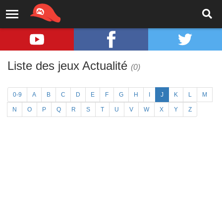
Liste des jeux Actualité
(0)
0-9
A
B
C
D
E
F
G
H
I
J
K
L
M
N
O
P
Q
R
S
T
U
V
W
X
Y
Z