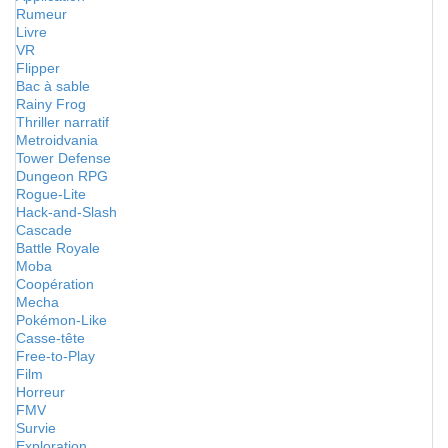
Rumeur
Livre
VR
Flipper
Bac à sable
Rainy Frog
Thriller narratif
Metroidvania
Tower Defense
Dungeon RPG
Rogue-Lite
Hack-and-Slash
Cascade
Battle Royale
Moba
Coopération
Mecha
Pokémon-Like
Casse-tête
Free-to-Play
Film
Horreur
FMV
Survie
Exploration