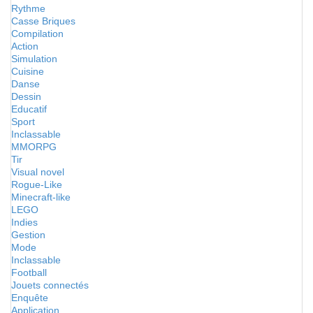
Rythme
Casse Briques
Compilation
Action
Simulation
Cuisine
Danse
Dessin
Educatif
Sport
Inclassable
MMORPG
Tir
Visual novel
Rogue-Like
Minecraft-like
LEGO
Indies
Gestion
Mode
Inclassable
Football
Jouets connectés
Enquête
Application