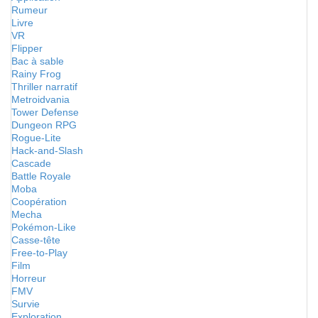
Rumeur
Livre
VR
Flipper
Bac à sable
Rainy Frog
Thriller narratif
Metroidvania
Tower Defense
Dungeon RPG
Rogue-Lite
Hack-and-Slash
Cascade
Battle Royale
Moba
Coopération
Mecha
Pokémon-Like
Casse-tête
Free-to-Play
Film
Horreur
FMV
Survie
Exploration