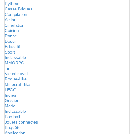
Rythme
Casse Briques
Compilation
Action
Simulation
Cuisine
Danse
Dessin
Educatif
Sport
Inclassable
MMORPG
Tir
Visual novel
Rogue-Like
Minecraft-like
LEGO
Indies
Gestion
Mode
Inclassable
Football
Jouets connectés
Enquête
Application