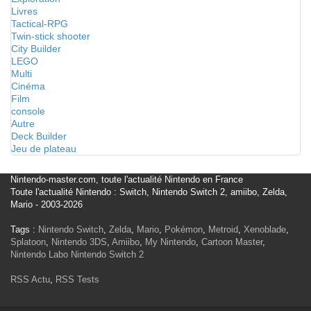
Livres
Tactical-RPG
Twin-stick shooter
City Builder
LEGO
Multi
Cinéma
Film
console
Autre
Deck Builder
Jeu de plateau
Nintendo-master.com, toute l'actualité Nintendo en France
Toute l'actualité Nintendo : Switch, Nintendo Switch 2, amiibo, Zelda,
Mario - 2003-2026
Tags :
Nintendo Switch
,
Zelda
,
Mario
,
Pokémon
,
Metroid
,
Xenoblade
,
Splatoon
,
Nintendo 3DS
,
Amiibo
,
My Nintendo
,
Cartoon Master
,
Nintendo Labo
Nintendo Switch 2
RSS Actu
,
RSS Tests