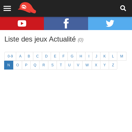
Liste des jeux Actualité
(0)
0-9
A
B
C
D
E
F
G
H
I
J
K
L
M
N
O
P
Q
R
S
T
U
V
W
X
Y
Z