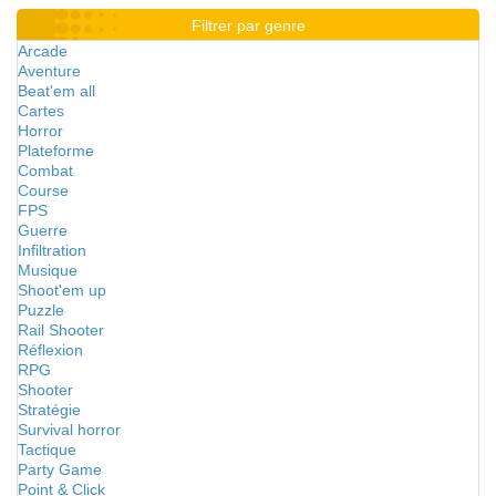
Filtrer par genre
Arcade
Aventure
Beat'em all
Cartes
Horror
Plateforme
Combat
Course
FPS
Guerre
Infiltration
Musique
Shoot'em up
Puzzle
Rail Shooter
Réflexion
RPG
Shooter
Stratégie
Survival horror
Tactique
Party Game
Point & Click