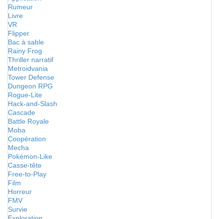
Rumeur
Livre
VR
Flipper
Bac à sable
Rainy Frog
Thriller narratif
Metroidvania
Tower Defense
Dungeon RPG
Rogue-Lite
Hack-and-Slash
Cascade
Battle Royale
Moba
Coopération
Mecha
Pokémon-Like
Casse-tête
Free-to-Play
Film
Horreur
FMV
Survie
Exploration