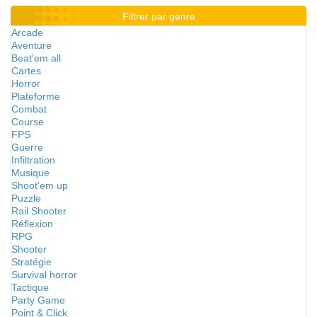
Filtrer par genre
Arcade
Aventure
Beat'em all
Cartes
Horror
Plateforme
Combat
Course
FPS
Guerre
Infiltration
Musique
Shoot'em up
Puzzle
Rail Shooter
Réflexion
RPG
Shooter
Stratégie
Survival horror
Tactique
Party Game
Point & Click