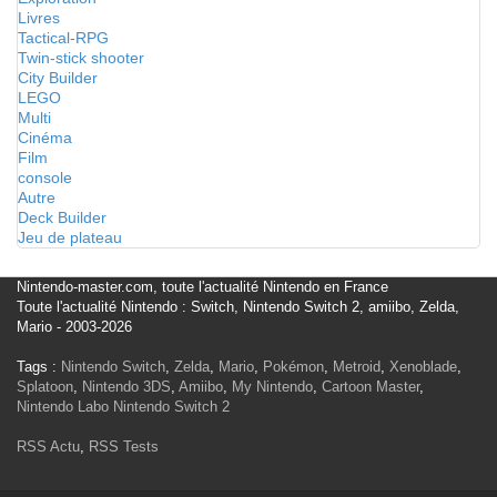
Livres
Tactical-RPG
Twin-stick shooter
City Builder
LEGO
Multi
Cinéma
Film
console
Autre
Deck Builder
Jeu de plateau
Nintendo-master.com, toute l'actualité Nintendo en France
Toute l'actualité Nintendo : Switch, Nintendo Switch 2, amiibo, Zelda,
Mario - 2003-2026
Tags :
Nintendo Switch
,
Zelda
,
Mario
,
Pokémon
,
Metroid
,
Xenoblade
,
Splatoon
,
Nintendo 3DS
,
Amiibo
,
My Nintendo
,
Cartoon Master
,
Nintendo Labo
Nintendo Switch 2
RSS Actu
,
RSS Tests