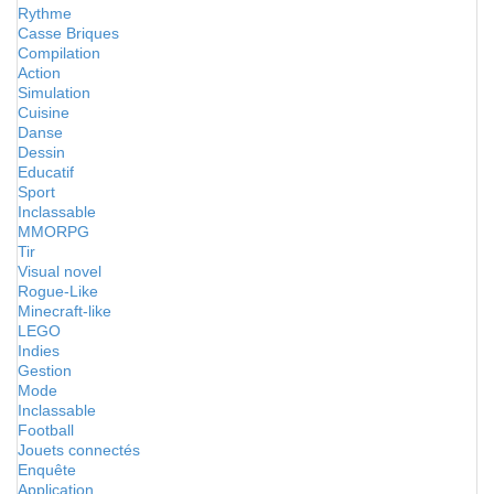
Rythme
Casse Briques
Compilation
Action
Simulation
Cuisine
Danse
Dessin
Educatif
Sport
Inclassable
MMORPG
Tir
Visual novel
Rogue-Like
Minecraft-like
LEGO
Indies
Gestion
Mode
Inclassable
Football
Jouets connectés
Enquête
Application