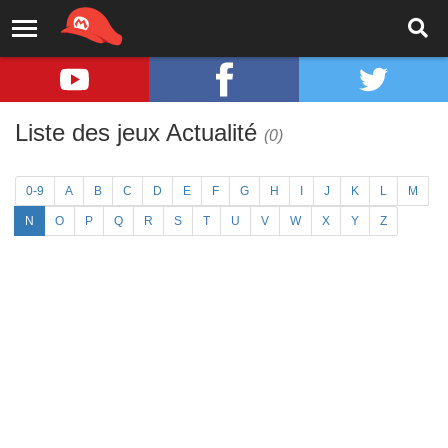
Liste des jeux Actualité
(0)
0-9
A
B
C
D
E
F
G
H
I
J
K
L
M
N
O
P
Q
R
S
T
U
V
W
X
Y
Z