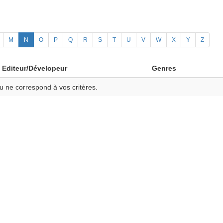
M
N
O
P
Q
R
S
T
U
V
W
X
Y
Z
Editeur/Dévelopeur
Genres
u ne correspond à vos critères.