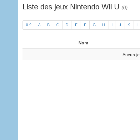
Liste des jeux Nintendo Wii U
(0)
0-9
A
B
C
D
E
F
G
H
I
J
K
L
Nom
Aucun je