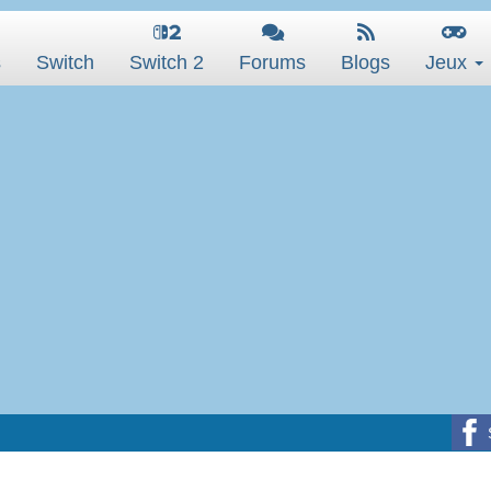
s
Switch
Switch 2
Forums
Blogs
Jeux