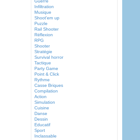
Guerre
Infiltration
Musique
Shoot'em up
Puzzle
Rail Shooter
Réflexion
RPG
Shooter
Stratégie
Survival horror
Tactique
Party Game
Point & Click
Rythme
Casse Briques
Compilation
Action
Simulation
Cuisine
Danse
Dessin
Educatif
Sport
Inclassable