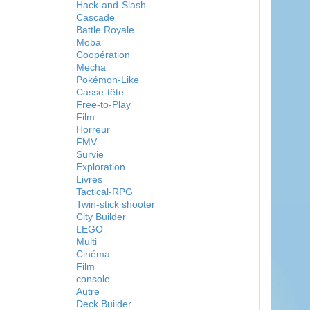
Hack-and-Slash
Cascade
Battle Royale
Moba
Coopération
Mecha
Pokémon-Like
Casse-tête
Free-to-Play
Film
Horreur
FMV
Survie
Exploration
Livres
Tactical-RPG
Twin-stick shooter
City Builder
LEGO
Multi
Cinéma
Film
console
Autre
Deck Builder