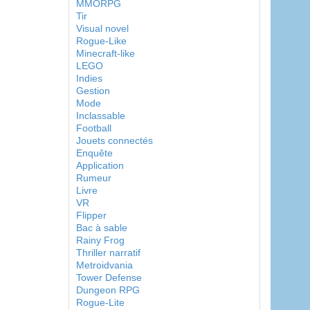
MMORPG
Tir
Visual novel
Rogue-Like
Minecraft-like
LEGO
Indies
Gestion
Mode
Inclassable
Football
Jouets connectés
Enquête
Application
Rumeur
Livre
VR
Flipper
Bac à sable
Rainy Frog
Thriller narratif
Metroidvania
Tower Defense
Dungeon RPG
Rogue-Lite