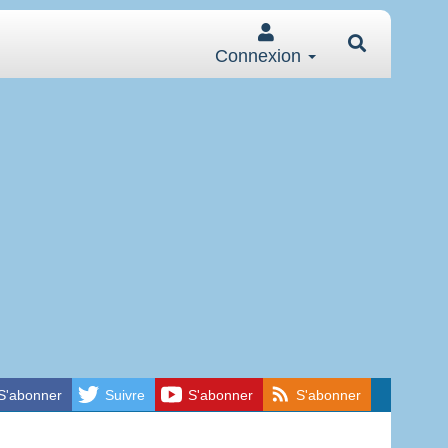
Connexion
S'abonner
Suivre
S'abonner
S'abonner