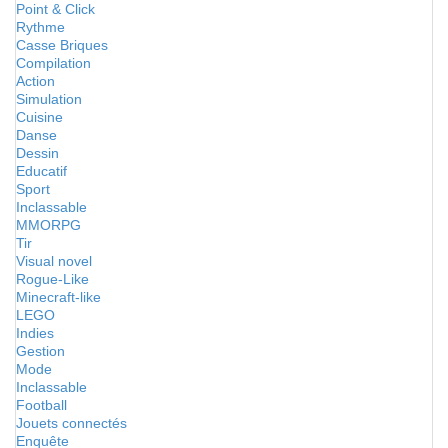
Point & Click
Rythme
Casse Briques
Compilation
Action
Simulation
Cuisine
Danse
Dessin
Educatif
Sport
Inclassable
MMORPG
Tir
Visual novel
Rogue-Like
Minecraft-like
LEGO
Indies
Gestion
Mode
Inclassable
Football
Jouets connectés
Enquête