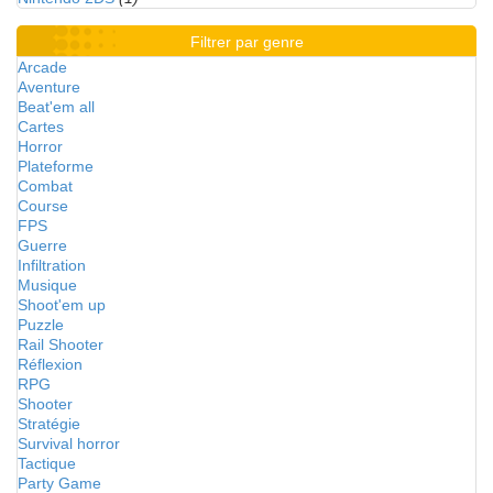
Filtrer par genre
Arcade
Aventure
Beat'em all
Cartes
Horror
Plateforme
Combat
Course
FPS
Guerre
Infiltration
Musique
Shoot'em up
Puzzle
Rail Shooter
Réflexion
RPG
Shooter
Stratégie
Survival horror
Tactique
Party Game