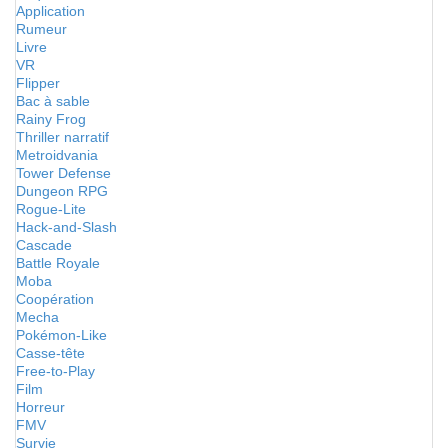
Application
Rumeur
Livre
VR
Flipper
Bac à sable
Rainy Frog
Thriller narratif
Metroidvania
Tower Defense
Dungeon RPG
Rogue-Lite
Hack-and-Slash
Cascade
Battle Royale
Moba
Coopération
Mecha
Pokémon-Like
Casse-tête
Free-to-Play
Film
Horreur
FMV
Survie