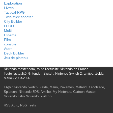
Exploration
Livres
Tactical-RPG
Twin-stick shooter
City Builder
LEGO
Multi
Cinéma
Film
console
Autre
Deck Builder
Jeu de plateau
Nintendo-master.com, toute l'actualité Nintendo en France
Toute l'actualité Nintendo : Switch, Nintendo Switch 2, amiibo, Zelda,
Mario - 2003-2026
Tags :
Nintendo Switch
,
Zelda
,
Mario
,
Pokémon
,
Metroid
,
Xenoblade
,
Splatoon
,
Nintendo 3DS
,
Amiibo
,
My Nintendo
,
Cartoon Master
,
Nintendo Labo
Nintendo Switch 2
RSS Actu
,
RSS Tests