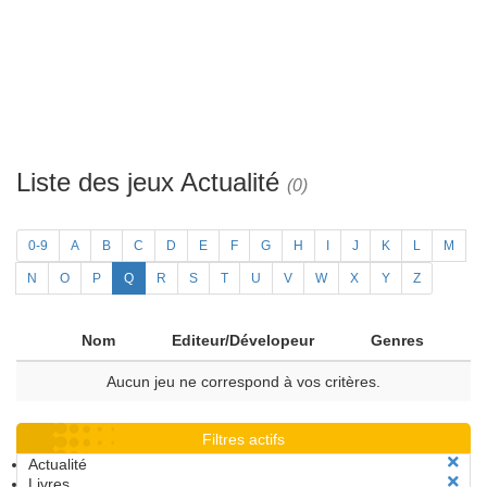
Liste des jeux Actualité
(0)
0-9
A
B
C
D
E
F
G
H
I
J
K
L
M
N
O
P
Q
R
S
T
U
V
W
X
Y
Z
Nom
Editeur/Dévelopeur
Genres
Aucun jeu ne correspond à vos critères.
Filtres actifs
Actualité
Livres