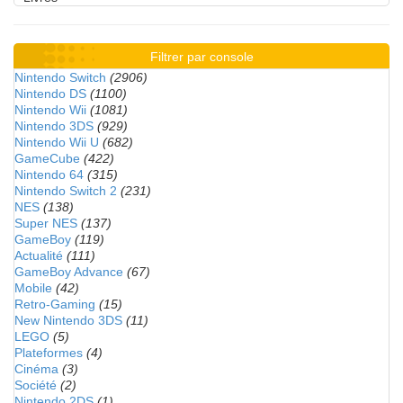
Filtrer par console
Nintendo Switch
(2906)
Nintendo DS
(1100)
Nintendo Wii
(1081)
Nintendo 3DS
(929)
Nintendo Wii U
(682)
GameCube
(422)
Nintendo 64
(315)
Nintendo Switch 2
(231)
NES
(138)
Super NES
(137)
GameBoy
(119)
Actualité
(111)
GameBoy Advance
(67)
Mobile
(42)
Retro-Gaming
(15)
New Nintendo 3DS
(11)
LEGO
(5)
Plateformes
(4)
Cinéma
(3)
Société
(2)
Nintendo 2DS
(1)